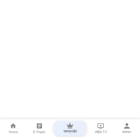
सबस्क्राईब
Home
E-Paper
लाईव्ह TV
सकाळ+