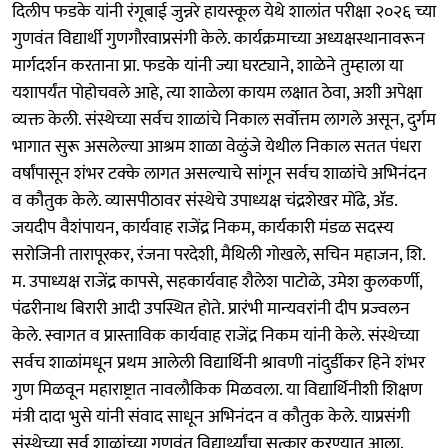
दिलीप फडके यांनी रंगूबाई जुन्नरे हायस्कूल येथे शालांत परीक्षा २०२६ च्या
गुणवंत विद्यार्थी गुणगौरवाप्रसंगी केले. कार्यक्रमाच्या अध्यक्षस्थानावरून
मार्गदर्शन करताना प्रा. फडके यांनी ज्या घरट्याने, शाळेने तुम्हाला या
यशापर्यंत पोहोचवले आहे, त्या शाळेला कायम लक्षात ठेवा, अशी अपेक्षा
व्यक्त केली. संस्थेच्या सर्वच शाळांचे निकाल सर्वोत्तम लागले असून, दुर्गम
भागात सुरू असलेल्या आश्रम शाळा वेळुंजे येथील निकाल सतत पंधरा
वर्षांपासून शंभर टक्के लागत असल्याचे सांगून सर्वच शाळांचे अभिनंदन
व कौतुक केले. व्यासपीठावर संस्थेचे उपाध्यक्ष चंद्रशेखर मोंढे, ॲड.
जयदीप वैशंपायन, कार्यवाह राजेंद्र निकम, कार्यकारी मंडळ सदस्य
सरोजिनी तारापूरकर, रंजना परदेशी, मैथिली गोखले, सचिन महाजन, शि.
म. उपाध्यक्ष राजेंद्र कापसे, सहकार्यवाह शैलेश पाटोळे, उमेश कुलकर्णी,
पंढरीनाथ बिरारी आदी उपस्थित होते. प्रारंभी मान्यवरांनी दीप प्रज्वलन
केले. स्वागत व प्रास्ताविक कार्यवाह राजेंद्र निकम यांनी केले. संस्थेच्या
सर्वच शाळांमधून प्रथम आलेली विद्यार्थिनी श्रावणी नांदुर्डीकर हिने शंभर
गुण मिळवून महाराष्ट्रात नावलौकिक मिळवला. या विद्यार्थिनीशी शिक्षण
मंत्री दादा भुसे यांनी संवाद साधून अभिनंदन व कौतुक केले. याप्रसंगी
संस्थेच्या सर्व शाळांच्या गुणवंत विद्यार्थ्यांचा सत्कार करण्यात आला.