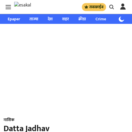
सबस्क्राईब
Epaper
ताज्या
देश
शहर
क्रीडा
Crime
साप्ताहिक
नाशिक
Datta Jadhav