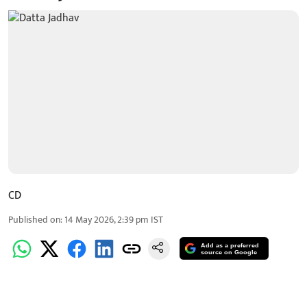
CD
Published on
:
14 May 2026, 2:39 pm
IST
Add as a preferred
source on Google