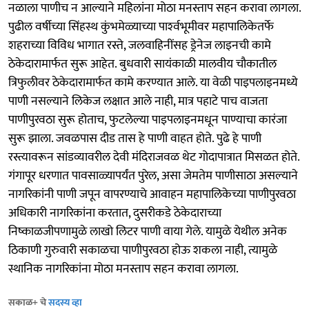
नळाला पाणीच न आल्याने महिलांना मोठा मनस्ताप सहन करावा लागला.
पुढील वर्षीच्या सिंहस्थ कुंभमेळ्याच्या पार्श्‍वभूमीवर महापालिकेतर्फे
शहराच्या विविध भागात रस्ते, जलवाहिनींसह ड्रेनेज लाइनची कामे
ठेकेदारामार्फत सुरू आहेत. बुधवारी सायंकाळी मालवीय चौकातील
त्रिफुलीवर ठेकेदारामार्फत कामे करण्यात आले. या वेळी पाइपलाइनमध्ये
पाणी नसल्याने लिकेज लक्षात आले नाही, मात्र पहाटे पाच वाजता
पाणीपुरवठा सुरू होताच, फुटलेल्या पाइपलाइनमधून पाण्याचा कारंजा
सुरू झाला. जवळपास दीड तास हे पाणी वाहत होते. पुढे हे पाणी
रस्त्यावरून सांडव्यावरील देवी मंदिराजवळ थेट गोदापात्रात मिसळत होते.
गंगापूर धरणात पावसाळ्यापर्यंत पुरेल, असा जेमतेम पाणीसाठा असल्याने
नागरिकांनी पाणी जपून वापरण्याचे आवाहन महापालिकेच्या पाणीपुरवठा
अधिकारी नागरिकांना करतात, दुसरीकडे ठेकेदाराच्या
निष्काळजीपणामुळे लाखो लिटर पाणी वाया गेले. यामुळे येथील अनेक
ठिकाणी गुरुवारी सकाळचा पाणीपुरवठा होऊ शकला नाही, त्यामुळे
स्थानिक नागरिकांना मोठा मनस्ताप सहन करावा लागला.
सकाळ+ चे
सदस्य व्हा