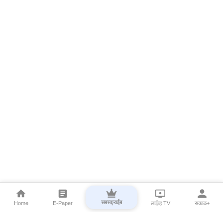
सबस्क्राईब
Home
E-Paper
लाईव्ह TV
सकाळ+