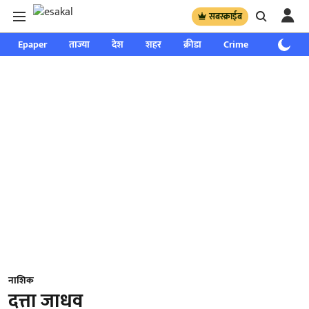
सबस्क्राईब
Epaper
ताज्या
देश
शहर
क्रीडा
Crime
साप्ताहिक
नाशिक
दत्ता जाधव