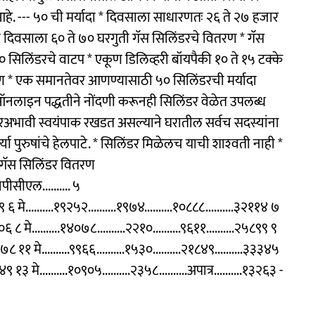
हे. --- ५० ची मर्यादा * दिवसाला साधारणतः २६ ते २७ हजार
का दिवसाला ६० ते ७० घरगुती गॅस सिलिंडरचे वितरण * गॅस
 सिलिंडरचे वाटप * एकूण डिलिव्हरी बॉयपैकी १० ते १५ टक्के
ण * एक समानतेवर आणण्यासाठी ५० सिलिंडरची मर्यादा
 * ऑनलाइन पद्धतीने नोंदणी करूनही सिलिंडर वेळेत उपलब्ध
िंडरअभावी स्वयंपाक रखडत असल्याने घरातील सर्वच सदस्यांना
 पुरुषांचे हेलपाटे. * सिलिंडर मिळेलच याची शाश्‍वती नाही *
य गॅस सिलिंडर वितरण
पीसीएल.......... ५
१९ ६ मे..........१९२५२..........१९७४..........१०८८८..........३२११४ ७
९०६ ८ मे..........१४०७८..........२२१०..........९६११..........२५८९९ ९
७७८ ११ मे..........९९६६..........१५३०..........२१८४९..........३३३४५
४९ १३ मे..........१०९०५..........२३५८..........अपात्र..........१३२६३ -