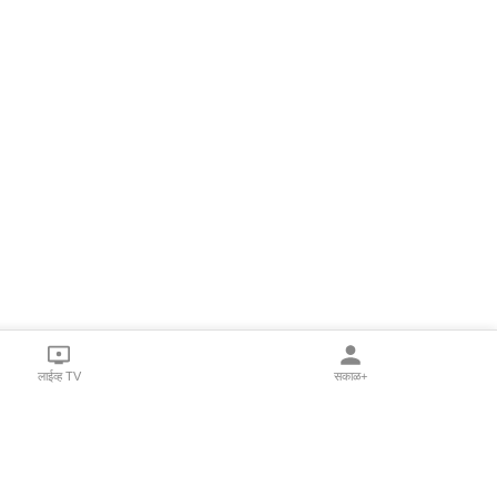
लाईव्ह TV
सकाळ+