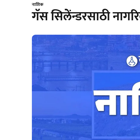
नाशिक
गॅस सिलेंन्डरसाठी नाग