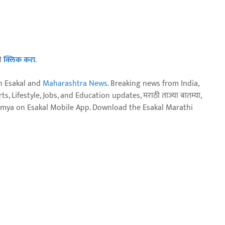
ठी
क्लिक करा
.
n Esakal and
Maharashtra News
. Breaking news from India,
, Lifestyle, Jobs, and Education updates, मराठी ताज्या बातम्या,
aja batmya on Esakal Mobile App. Download the Esakal Marathi