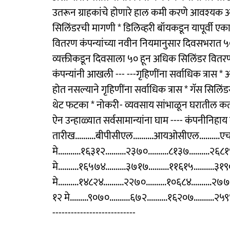
उतरून ग्राहकांचे होणारे हाल कमी करणे आवश्‍यक आ
सिलिंडरची मागणी * डिलिव्हरी बॉयकडून यापूर्वी ए
वितरण कंपन्यांच्या नवीन नियमानुसार दिवसभरात ५०
व्यक्तीकडून दिवसाला ५० हून अधिक सिलिंडर वितर
कंपन्यांनी आखली --- ---गृहिणींना सर्वाधिक त्रास
होत नसल्याने गृहिणींना सर्वाधिक त्रास * गॅस सिल
थेट फटका * नोकरी- व्यवसाय सांभाळून घरातील कर्त्या
ऐन उन्हाळ्यात सर्वसामान्यांना घाम ---- कंपनीनिहा
तारीख..........बीपीसीएल..........आयओसीएल..........एच
मे...........१६३१२..........२३७०..........८१३७..........२६८
मे..........१६५७४..........३७१७..........११६१५..........३१
मे..........१४८२४..........२२७०..........१०६८४..........२७
१२ मे.........९०७०..........६७२..........१६२०७..........२५९
---------------------------