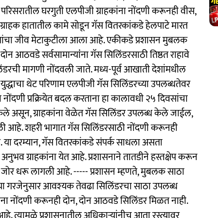
व परिसरातील घरगुती एलपीजी ग्राहकांना नोंदणी करूनही वीस,
ग्राहक हातातील कामे सोडून गॅस वितरकांकडे हेलपाटे मारत
मान्यांचा जीव मेटाकुटीला आला आहे. एकीकडे प्रशासन मुबलक
दोन आठवडे सर्वसामान्यांंना गॅस सिलिंडरसाठी तिष्ठत राहावे
रची मागणी नोंदवली जाते. मध्य-पूर्व आखाती देशांमधील
 युद्धाचा थेट परिणाम एलपीजी गॅस सिलिंडरच्या उपलब्धतेवर
या नोंदणी प्रक्रियेत बदल करताना हा कालावधी २५ दिवसांचा
ले असून, ग्राहकांना वेळेत गॅस सिलिंडर उपलब्ध केले जाईल,
ेगळी आहे. शहरी भागात गॅस सिलिंडरसाठी नोंदणी करूनही
हे. या दरम्यान, गॅस वितरकांकडे संपर्क साधला असता
नुभव ग्राहकांना येत आहे. प्रशासनाने तातडीने हस्तक्षेप करून
णी जोर धरू लागली आहे. ----- प्रशासन म्हणते, मुबलक साठा
च्या गरजेनुसार आवश्‍यक तेवढा सिलिंडरचा साठा उपलब्ध
कांना नोंदणी करूनही दोन, दोन आठवडे सिलिंडर मिळत नाही.
. त्यामुळे प्रशासनातील अधिकाऱ्यांनीच आता रस्त्यावर