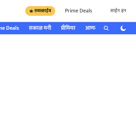
Prime Deals
साईन इन
सबस्क्राईब
me Deals
सकाळ मनी
प्रीमियर
आणखी
राशी भविष्य