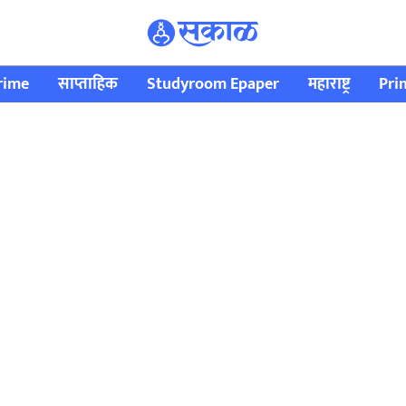
rime
साप्ताहिक
Studyroom Epaper
महाराष्ट्र
Pri