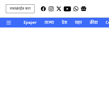
सबस्क्राईब करा
Epaper
ताज्या
देश
शहर
क्रीडा
C