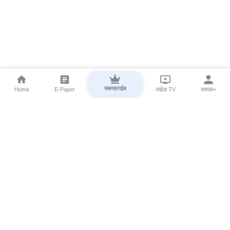
सबस्क्राईब
Home
E-Paper
लाईव्ह TV
सकाळ+
⌄
Marathi News
⌄
About Esakal