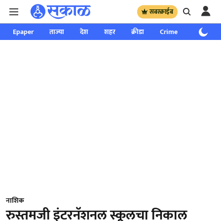
सबस्क्राईब
Epaper
ताज्या
देश
शहर
क्रीडा
Crime
साप्ताहिक
नाशिक
रुस्तमजी इंटरनॅशनल स्कूलचा निकाल