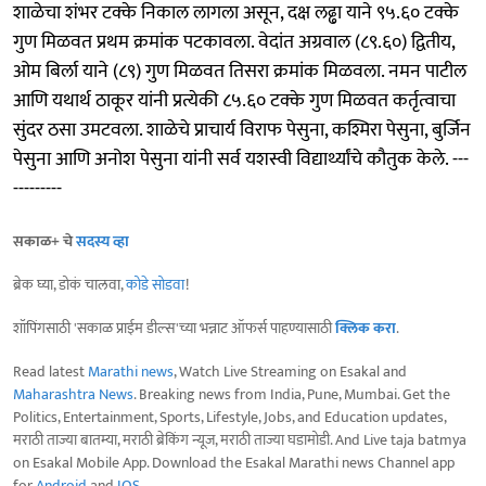
शाळेचा शंभर टक्के निकाल लागला असून, दक्ष लढ्ढा याने ९५.६० टक्के
गुण मिळवत प्रथम क्रमांक पटकावला. वेदांत अग्रवाल (८९.६०) द्वितीय,
ओम बिर्ला याने (८९) गुण मिळवत तिसरा क्रमांक मिळवला. नमन पाटील
आणि यथार्थ ठाकूर यांनी प्रत्येकी ८५.६० टक्के गुण मिळवत कर्तृत्वाचा
सुंदर ठसा उमटवला. शाळेचे प्राचार्य विराफ पेसुना, कश्मिरा पेसुना, बुर्जिन
पेसुना आणि अनोश पेसुना यांनी सर्व यशस्वी विद्यार्थ्यांचे कौतुक केले. ---
---------
सकाळ+ चे
सदस्य व्हा
ब्रेक घ्या, डोकं चालवा,
कोडे सोडवा
!
शॉपिंगसाठी 'सकाळ प्राईम डील्स'च्या भन्नाट ऑफर्स पाहण्यासाठी
क्लिक करा
.
Read latest
Marathi news
, Watch Live Streaming on Esakal and
Maharashtra News
. Breaking news from India, Pune, Mumbai. Get the
Politics, Entertainment, Sports, Lifestyle, Jobs, and Education updates,
मराठी ताज्या बातम्या, मराठी ब्रेकिंग न्यूज, मराठी ताज्या घडामोडी. And Live taja batmya
on Esakal Mobile App. Download the Esakal Marathi news Channel app
for
Android
and
IOS
.