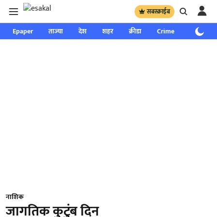
सबस्क्राईब
Epaper
ताज्या
देश
शहर
क्रीडा
Crime
साप्ताहिक
नाशिक
जागतिक कुटुंब दिन