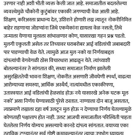
उरणार नाही अशी भीती व्यक्त केली जात आहे. समाजातील बदललेल्या
व्यवस्थेमुळे चौकोनी कुटुंबांवर एकाकी जगण्याची वेळ आली आहे.
शिक्षण, करिअरला प्राधान्य देत, उशिराने होणारी लग्न त्यातून नोकरीनिमित्त
बाहेर राहणाऱ्या जोडप्यांना जिथे एकमेकांना द्यायला वेळ नसतो, तिथे
जन्माला येणाऱ्या मुलाला सांभाळणार कोण, यासारखा गहन प्रश्न पडतो.
मुलगी एकुलती असेल तर तिच्यावर घराबरोबर आई वडिलांची जबाबदारी
पार पाडण्याची वेळ येते. त्यामुळे आज मुल नको या निर्णयाबद्दल
दांपत्यांची वेगवेगळी ठोस विचारधारा आढळून येते. त्यांच्याशी
बोलल्यानंतर ते सांगतात की, सध्या समाजात निर्माण झालेली
असुरक्षिततेची भावना शिक्षण, नोकरीत असणारी जीवघेणी स्पर्धा, वाढत्या
आरोग्याच्या समस्या, आर्थिक अस्थैर्य, नात्यांमधील एकाकीपणा,
उतारवयात आई वडिलांची हेळसांड होऊ नये यासारखे अनेक घटक मूल
नको’ असा निर्णय घेण्यासाठी पुरेसे ठरतात. नाण्याला दोन बाजू असतात,
त्याप्रमाणे लग्नाला दहा वर्ष उलटून मुल होऊ न देण्याचा निर्णय घेतल्यामुळे
कोणताही पश्चात्ताप होत नाही. उलट आजची समाजातील परिस्थिती पाहता
घेतलेला निर्णय योग्यच असल्याचे कानडे दांपत्य सांगतात. वयाच्या एका
ठराविक टप्प्यानंतर सर्व गोष्टी कमावल्यानंतर त्याचा उपभोग घ्यायला