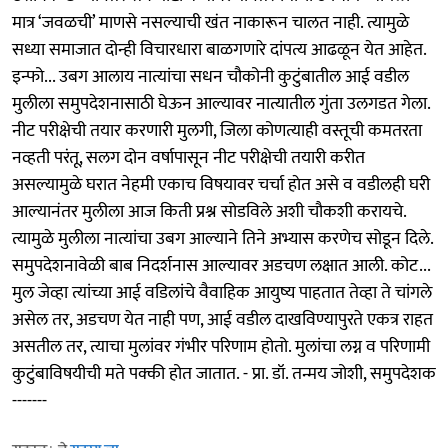
मात्र ‘जवळची’ माणसे नसल्याची खंत नाकारून चालत नाही. त्यामुळे
सध्या समाजात दोन्ही विचारधारा बाळगणारे दांपत्य आढळून येत आहेत.
इन्फो... उबग आलाय नात्यांचा सधन चौकोनी कुटुंबातील आई वडील
मुलीला समुपदेशनासाठी घेऊन आल्यावर नात्यातील गुंता उलगडत गेला.
नीट परीक्षेची तयार करणारी मुलगी, जिला कोणत्याही वस्तूची कमतरता
नव्हती परंतू, सलग दोन वर्षापासून नीट परीक्षेची तयारी करीत
असल्यामुळे घरात नेहमी एकाच विषयावर चर्चा हाेत असे व वडीलही घरी
आल्यानंतर मुलीला आज किती प्रश्न सोडविले अशी चौकशी करायचे.
त्यामुळे मुलीला नात्यांचा उबग आल्याने तिने अभ्यास करणेच सोडून दिले.
समुपदेशनावेळी बाब निदर्शनास आल्यावर अडचण लक्षात आली. कोट...
मुल जेव्हा त्यांच्या आई वडिलांचे वैवाहिक आयुष्य पाहतात तेव्हा ते चांगले
असेल तर, अडचण येत नाही पण, आई वडील दाखविण्यापुरते एकत्र राहत
असतील तर, त्याचा मुलांवर गंभीर परिणाम होतो. मुलांचा लग्न व परिणामी
कुटुंबाविषयीची मते पक्की होत जातात. - प्रा. डॉ. तन्मय जोशी, समुपदेशक
-------