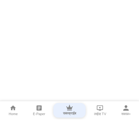
सबस्क्राईब
Home
E-Paper
लाईव्ह TV
सकाळ+