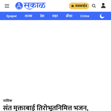
सबस्क्राईब
Epaper
ताज्या
देश
शहर
क्रीडा
Crime
साप्ताहिक
नाशिक
संत मुक्ताबाई तिरोभूतनिमित्त भजन,