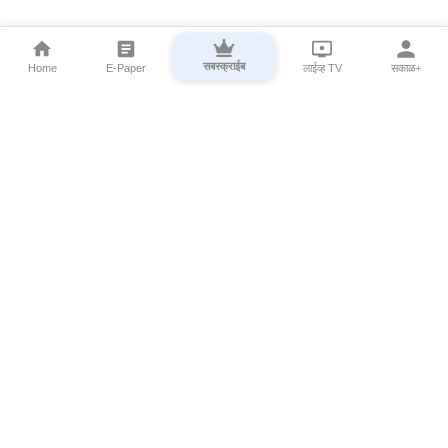
सबस्क्राईब
Home
E-Paper
लाईव्ह TV
सकाळ+
⌄
Marathi News
⌄
About Esakal
⌄
Digital Products
⌄
Sakal Programs