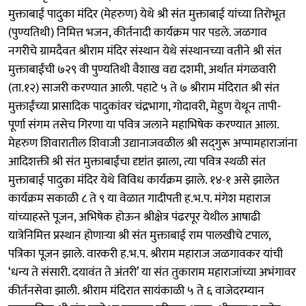
मुक्ताबाई पादुका मंदिर (मेहरुण) येथे श्री संत मुक्ताबाई यांच्या तिरोभूत
(पुण्यतिथी) निमित्त भजन, कीर्तनादी कार्यक्रम पार पडले. जळगाव
नगरीचे ग्रामदैवत श्रीराम मंदिर संस्थान येथे संस्थानच्या वतीने श्री संत
मुक्ताबाईंची ७२९ वी पुण्यतिथी वैशाख वद्य दशमी, अर्थात मंगळवारी
(ता.१२) साजरी करण्यात आली. पहाटे ५ ते ७ श्रीराम मंदिरात श्री संत
मुक्ताईंच्या प्रासादिक पादुकांवर चंद्रभागा, गोदावरी, मेहुण येथून तापी-
पूर्णा संगम तसेच गिरणा या पवित्र जलाने महाभिषेक करण्यात आला.
मेहरुण शिवारातील शिवाजी उद्यानाजवळील श्री सद्‌गुरू अप्पामहाराजांना
आदिशक्ती श्री संत मुक्ताबाईंचा दृष्टांत झाला, त्या पवित्र स्थळी संत
मुक्ताबाई पादुका मंदिर येथे विविध कार्यक्रम झाले. १४-१ असे झालेत
कार्यक्रम सकाळी ८ ते ९ या वेळात गादीपती ह.भ.प. मंगेश महाराज
यांच्याहस्ते पूजन, अभिषेक होऊन श्रीक्षेत्र पंढरपूर येथील आषाढी
यात्रेनिमित्त प्रस्थान होणाऱ्या श्री संत मुक्ताबाई राम पालखीचे टपाल,
पत्रिका पूजन झाले. वारकरी ह.भ.प. श्रीराम महाराज जळगावकर यांची
‘धन्य ते संसारी. दयावंत ते अंतरी’ या संत तुकाराम महाराजांच्या अभंगावर
कीर्तनसेवा झाली. श्रीराम मंदिरात सायंकाळी ५ ते ६ वाजेदरम्यान