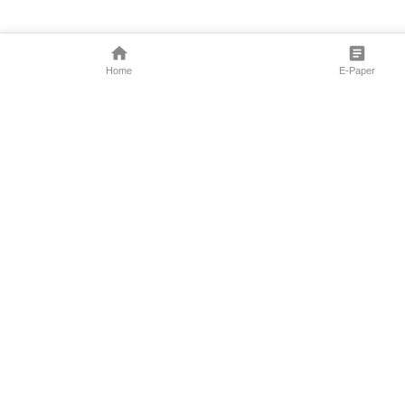
Home
E-Paper
Follow Us
Marathi News
Maharashtra N
Entertainment 