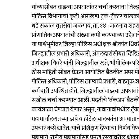
यांच्यासोबत वाढत्या अपघातांवर चर्चा करताना जिल्‍ह
पोलिस विभागाचा कृती आराखडा ट्रक-ट्रॅक्टर चालका
धडे सकाळ वृत्तसेवा जळगाव, ता. १४ : जळगाव शहरासह ज
प्रांणातिक अपघातांची संख्या कमी करण्याच्या उद्द
या पार्श्वभूमीवर जिल्‍हा पोलिस अधीक्षक श्रीकांत ध
जिल्ह्यातील प्रभारी अधिकारी, अंमलदारांसोबत व्हिडिओ
अधीक्षक धिवरे यांनी जिल्ह्यातील रस्ते, भौगोलिक पर
ठोस माहिती सोबत घेऊन आयोजित बैठकीत अपर पोलि
पोलिस अधिकारी, पोलिस ठाण्याचे प्रभारी, वाहतूक श
कर्मचारी उपस्थित होते. जिल्ह्यातील वाढत्या अपघाता
सखोल चर्चा करण्यात आली. मदतीचे ‘बॅकअप’ बैठ
कार्यशाळा घेण्यात येणार असून, गावागावांमधील ट्रॅक
महामार्गालगतच्या ढाबे व हॉटेल चालकांना अपघाता
उपचार कसे द्यावेत, याचे प्रशिक्षण देण्याचा निर्णय
महामार्ग, राष्ट्रीय महामार्गासह प्रमुख रस्त्यांवर