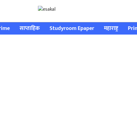
rime
साप्ताहिक
Studyroom Epaper
महाराष्ट्र
Pri