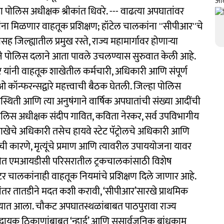
ा पोलिस अधीक्षक श्रीकांत धिवरे. --- वाढत्या अपघातांवर
ंना मिळणार वाहतूक प्रशिक्षण; हॉटेल चालकांना ''सीपीआर''चे
िल्ह्यातील प्रमुख रस्ते, राज्य महामार्गावर होणाऱ्या
ेशाने पोलिस दलाने आता पावले उचलण्यास सुरुवात केली आहे.
िवरे यांनी वाहतूक शाखेतील कर्मचारी, अधिकारी आणि संपूर्ण
 कॉन्फरन्सद्वारे महत्त्वाची बैठक घेतली. जिल्‍हा पोलिस
िस्थिती आणि त्या अनुषंगाने वार्षिक अपघातांची संख्या आदींची
स अधीक्षक संदीप गावित, कविता नेरकर, सर्व उपविभागीय
ाखेचे अधिकारी तसेच हायवे स्टेट पॅट्रोलचे अधिकारी आणि
ंची कारणे, मृत्यूंचे प्रमाण आणि त्यावरील उपाययोजना यावर
कीत एमआयडीसी परिसरातील ट्रकचालकांसाठी विशेष
्टर चालकांनाही वाहतूक नियमांचे प्रशिक्षण दिले जाणार आहे.
नंतर तातडीने मदत कशी करावी, ‘सीपीआर’सारखे प्राथमिक
 घेण्यात आला. चौकट अपघातस्थळांबाबत पाठपुरावा राज्य
ील धोकादायक ठिकाणांबाबत ‘न्हाई’ आणि ससार्वजनिक बांधकाम