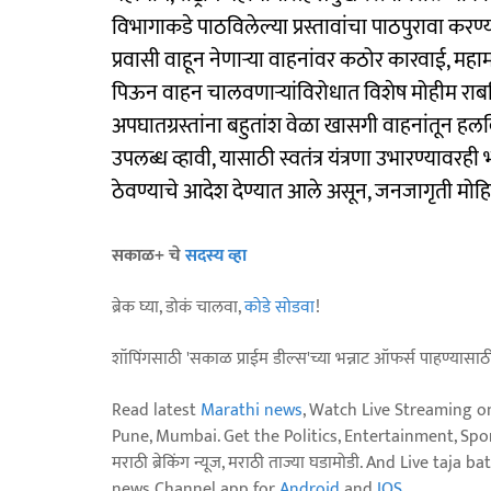
विभागाकडे पाठविलेल्या प्रस्तावांचा पाठपुरावा करण्या
प्रवासी वाहून नेणाऱ्या वाहनांवर कठोर कारवाई, महा
पिऊन वाहन चालवणाऱ्यांविरोधात विशेष मोहीम राबव
अपघातग्रस्तांना बहुतांश वेळा खासगी वाहनांतून हल
उपलब्ध व्हावी, यासाठी स्वतंत्र यंत्रणा उभारण्यावरही
ठेवण्याचे आदेश देण्यात आले असून, जनजागृती मोहिमे
सकाळ+ चे
सदस्य व्हा
ब्रेक घ्या, डोकं चालवा,
कोडे सोडवा
!
शॉपिंगसाठी 'सकाळ प्राईम डील्स'च्या भन्नाट ऑफर्स पाहण्यासा
Read latest
Marathi news
, Watch Live Streaming o
Pune, Mumbai. Get the Politics, Entertainment, Sports
मराठी ब्रेकिंग न्यूज, मराठी ताज्या घडामोडी. And Live t
news Channel app for
Android
and
IOS
.