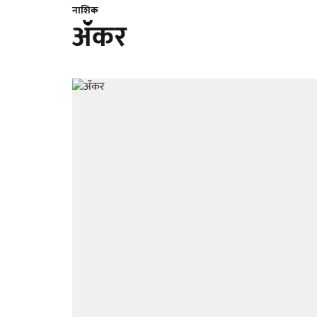
नाशिक
ॲंकर