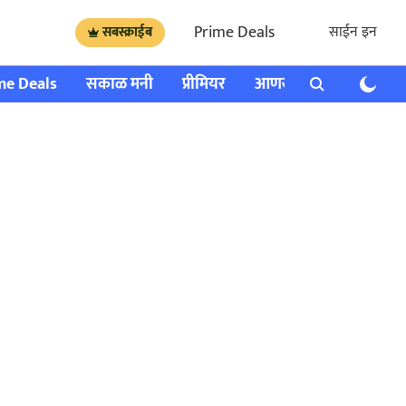
Prime Deals
साईन इन
सबस्क्राईब
me Deals
सकाळ मनी
प्रीमियर
आणखी
राशी भविष्य