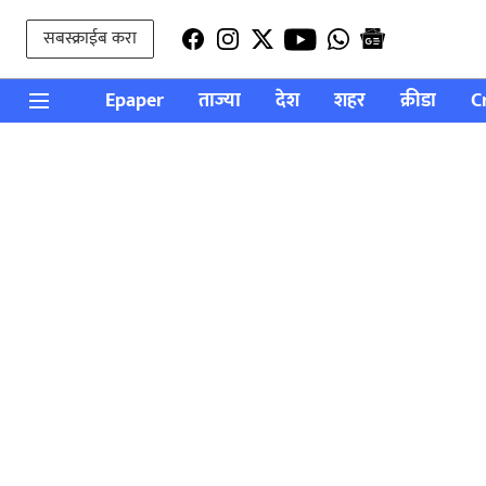
सबस्क्राईब करा
Epaper
ताज्या
देश
शहर
क्रीडा
C