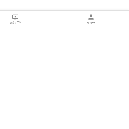
लाईव्ह TV
सकाळ+
l Programs
Print Products
Sakal Saptahik
hka
Family Doctor