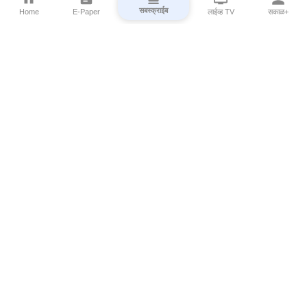
सबस्क्राईब
Home
E-Paper
लाईव्ह TV
सकाळ+
⌄
Marathi News
⌄
About Esakal
⌄
Digital Products
⌄
Sakal Programs
⌄
Print Products