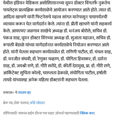
येथील इंडियन मेडिकल असोसिएशनच्या वूमन डॉक्टर विंगतर्फे नुकतेच
पायलेट्स प्रात्यक्षिक कार्यशाळेचे आयोजन करण्यात आले होते. त्यात डॉ.
आदित्य खाचणे यांनी फिटनेसचे महत्त्व सांगत मानेपासून पायापर्यंतची
व्यायाम करून घेत मार्गदर्शन केले. त्यांना डॉ. प्रीती खाचणे यांनी सहकार्य
केले. आयएमए जळगाव शाखेचे अध्यक्ष डॉ. धनंजय बोरोले, सचिव डॉ.
पंकज शाह, वूमन डॉक्टर विंगच्या अध्यक्ष डॉ. सुजाता महाजन, सचिव डॉ.
रूपाली बेंडाळे यांच्या मार्गदर्शनात कार्यशाळेचे नियोजन करण्यात आले
होते. यांनी घेतला सहभाग कार्यशाळेत डॉ. रागिणी पाटील, डॉ. चंचल शाह,
डॉ. मनजीत संघवी, डॉ. रेणुका चव्हाण, डॉ. योगिता हिवरकर, डॉ. दर्शना
शाह, डॉ. जयश्री राणे, डॉ. गौरी सरोदे, डॉ. कीर्ती देशमुख, प्रा. डॉ. गौरी राणे,
आर्किटेक्ट सुचिता कोल्हे, चारुलता ढेकाळे, संयोगिता पाटील, हर्षाली
तायडे यांच्यासह अनेक महिला डॉक्टरांनी सहभाग घेतला.
सकाळ+ चे
सदस्य व्हा
ब्रेक घ्या, डोकं चालवा,
कोडे सोडवा
!
शॉपिंगसाठी 'सकाळ प्राईम डील्स'च्या भन्नाट ऑफर्स पाहण्यासाठी
क्लिक करा
.