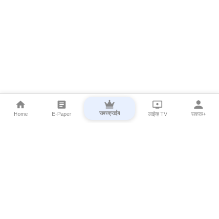
सबस्क्राईब
Home
E-Paper
लाईव्ह TV
सकाळ+
⌄
Marathi News