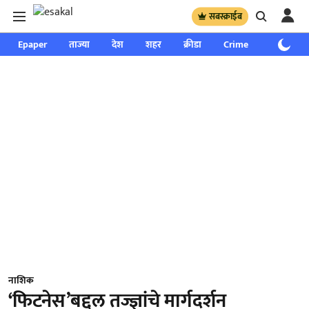
सबस्क्राईब
Epaper
ताज्या
देश
शहर
क्रीडा
Crime
साप्ताहिक
नाशिक
‘फिटनेस’बद्दल तज्ज्ञांचे मार्गदर्शन