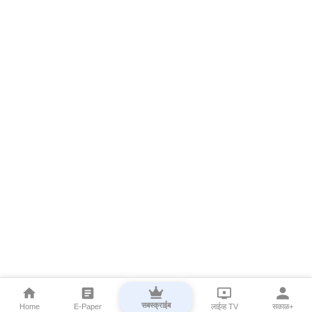
सबस्क्राईब
Home
E-Paper
लाईव्ह TV
सकाळ+