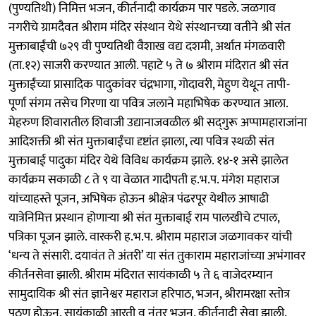
(पुण्यतिथी) निमित्त भजन, कीर्तनादी कार्यक्रम पार पडले. जळगाव
नगरीचे ग्रामदैवत श्रीराम मंदिर संस्थान येथे संस्थानच्या वतीने श्री संत
मुक्ताबाईंची ७२९ वी पुण्यतिथी वैशाख वद्य दशमी, अर्थात मंगळवारी
(ता.१२) साजरी करण्यात आली. पहाटे ५ ते ७ श्रीराम मंदिरात श्री संत
मुक्ताईंच्या प्रासादिक पादुकांवर चंद्रभागा, गोदावरी, मेहुण येथून तापी-
पूर्णा संगम तसेच गिरणा या पवित्र जलाने महाभिषेक करण्यात आला.
मेहरुण शिवारातील शिवाजी उद्यानाजवळील श्री सद्‌गुरू अप्पामहाराजांना
आदिशक्ती श्री संत मुक्ताबाईंचा दृष्टांत झाला, त्या पवित्र स्थळी संत
मुक्ताबाई पादुका मंदिर येथे विविध कार्यक्रम झाले. १४-१ असे झालेत
कार्यक्रम सकाळी ८ ते ९ या वेळात गादीपती ह.भ.प. मंगेश महाराज
यांच्याहस्ते पूजन, अभिषेक होऊन श्रीक्षेत्र पंढरपूर येथील आषाढी
यात्रेनिमित्त प्रस्थान होणाऱ्या श्री संत मुक्ताबाई राम पालखीचे टपाल,
पत्रिका पूजन झाले. वारकरी ह.भ.प. श्रीराम महाराज जळगावकर यांची
‘धन्य ते संसारी. दयावंत ते अंतरी’ या संत तुकाराम महाराजांच्या अभंगावर
कीर्तनसेवा झाली. श्रीराम मंदिरात सायंकाळी ५ ते ६ वाजेदरम्यान
सामुदायिक श्री संत ज्ञानेश्वर महाराज हरिपाठ, भजन, श्रीरामरक्षा स्तोत्र
पठण होऊन, सायंकाळी आरती व नंतर भजन, कीर्तनादी सेवा झाली.