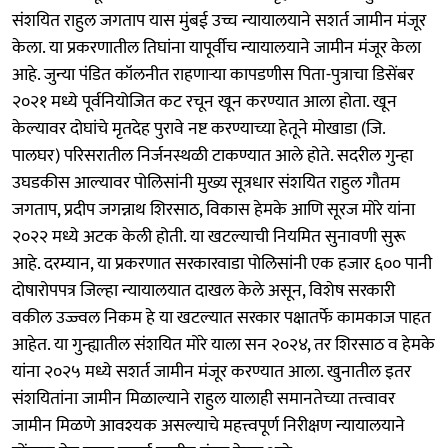
संशयित राहुल जगताप यास मुंबई उच्च न्यायालयाने सशर्त जामीन मंजूर
केला. या प्रकरणातील तिघांना यापूर्वीच न्यायालयाने जामीन मंजूर केला
आहे. जुन्या पंडित कॉलनीत राहणाऱ्या कापडणीस पिता-पुत्राचा डिसेंबर
२०२१ मध्ये पूर्वनियोजित कट रचून खून करण्यात आला होता. खून
केल्यावर दोघांचे मृतदेह पुरावे नष्ट करण्याच्या हेतूने मोखाडा (जि.
पालघर) परिसरातील निर्जनस्थळी टाकण्यात आले होते. सदरील गुन्हा
उघडकीस आल्यावर पोलिसांनी मुख्य सूत्रधार संशयित राहुल गौतम
जगताप, प्रदीप जगन्नाथ शिरसाठ, विकास हेमके आणि सूरज मोरे यांना
२०२२ मध्ये अटक केली होती. या खटल्याची नियमित सुनावणी सुरू
आहे. दरम्यान, या प्रकरणात सरकारवाडा पोलिसांनी एक हजार ६०० पानी
दोषारोपपत्र जिल्हा न्यायालयात दाखल केले असून, विशेष सरकारी
वकील उज्ज्वल निकम हे या खटल्यात सरकार पक्षातर्फे कामकाज पाहत
आहेत. या गुन्ह्यातील संशयित मोरे याला सन २०२४, तर शिरसाठ व हेमके
यांना २०२५ मध्ये सशर्त जामीन मंजूर करण्यात आला. खुनातील इतर
संशयितांना जामीन मिळाल्याने राहुल यालाही समानतेच्या तत्त्वावर
जामीन मिळणे आवश्यक असल्याचे महत्त्वपूर्ण निरीक्षण न्यायालयाने