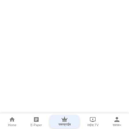
सबस्क्राईब
Home
E-Paper
लाईव्ह TV
सकाळ+