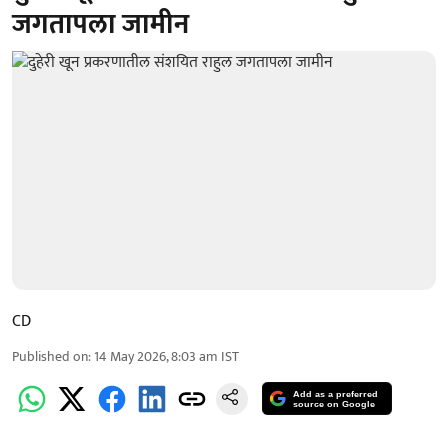
जगतापला जामीन
CD
Published on
:
14 May 2026, 8:03 am
IST
Add as a preferred
source on Google