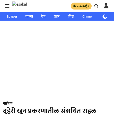
सबस्क्राईब
Epaper
ताज्या
देश
शहर
क्रीडा
Crime
साप्ताहिक
नाशिक
दुहेरी खून प्रकरणातील संशयित राहुल