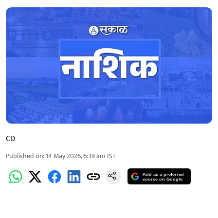
CD
Published on
:
14 May 2026, 6:39 am
IST
Add as a preferred
source on Google