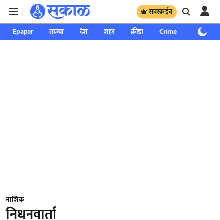
सबस्क्राईब
Epaper
ताज्या
देश
शहर
क्रीडा
Crime
साप्ताहिक
नाशिक
निधनवार्ता