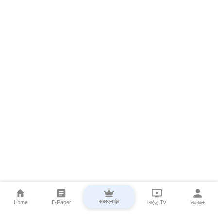
सबस्क्राईब
Home
E-Paper
लाईव्ह TV
सकाळ+