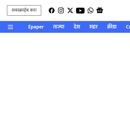
सबस्क्राईब करा
Epaper
ताज्या
देश
शहर
क्रीडा
C