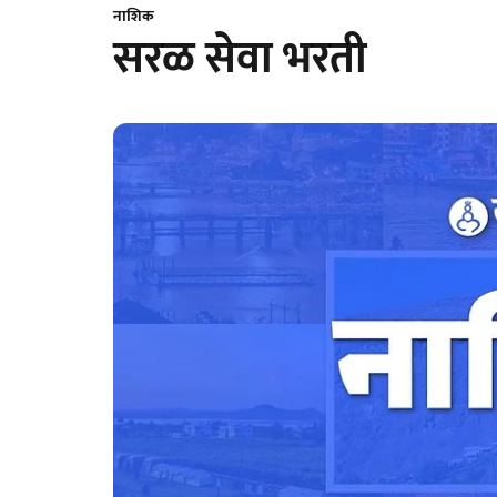
नाशिक
सरळ सेवा भरती