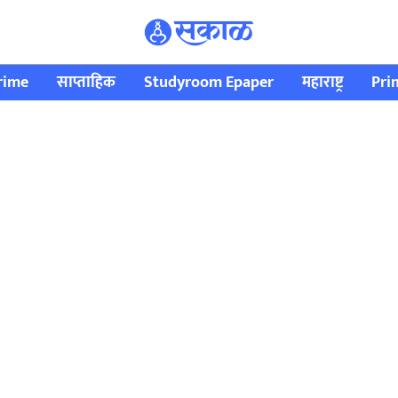
rime
साप्ताहिक
Studyroom Epaper
महाराष्ट्र
Pri