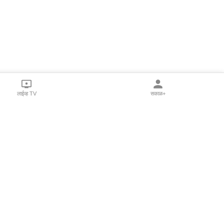
लाईव्ह TV
सकाळ+