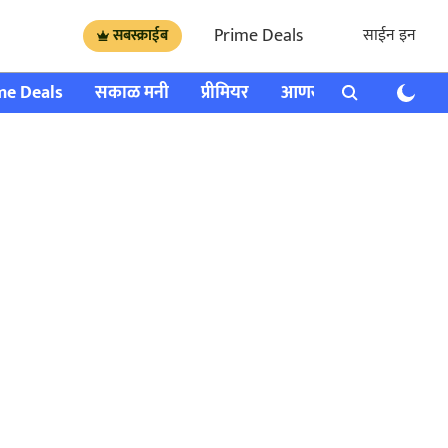
Prime Deals
साईन इन
सबस्क्राईब
me Deals
सकाळ मनी
प्रीमियर
आणखी
राशी भविष्य