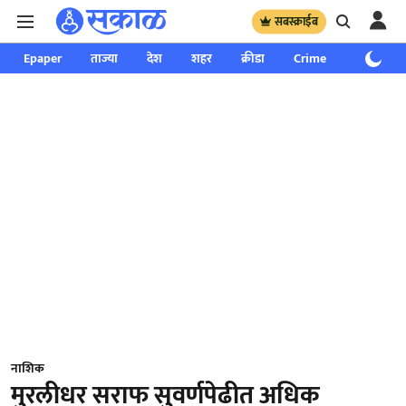
सबस्क्राईब
Epaper
ताज्या
देश
शहर
क्रीडा
Crime
साप्ताहिक
नाशिक
मुरलीधर सराफ सुवर्णपेढीत अधिक