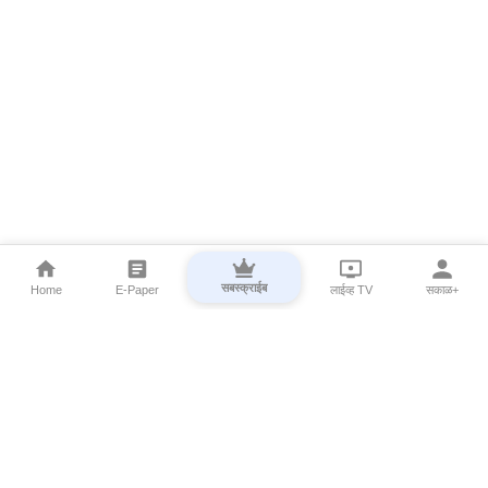
सबस्क्राईब
Home
E-Paper
लाईव्ह TV
सकाळ+