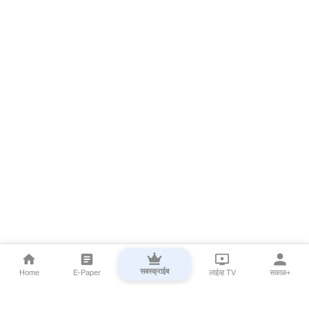
सबस्क्राईब
Home
E-Paper
लाईव्ह TV
सकाळ+