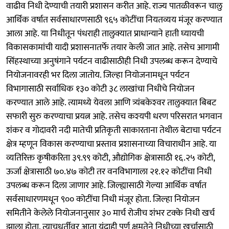
वाढीव निधी देण्याची तयारी प्रशासन करीत आहे. राज्य पातळीवरून चालु
आर्थिक वर्षात सर्वसाधारणसाठी ९६५ कोटींचा नियतव्यय मंजूर करण्यात
आला आहे. या निधीतून पंधराही तालुक्यात प्राधान्याने हाती घ्यायची
विकासकामांची यादी प्रशासनातर्फे तयार केली जात आहे. तसेच आगामी
सिंहस्थाच्या अनुषंगाने पर्यटन वाढीसाठीही निधी उपलब्ध करून देण्याचे
नियोजनावरही भर दिला जातोय. जिल्हा नियोजनामधून पर्यटन
विभागासाठी सर्वाधिक १३० कोटी ३८ लाखांचा निधीचे नियोजन
करण्यात आले आहे. त्यामध्ये येवला आणि त्र्यंबकेश्‍वर तालुक्यात बिबट
सफारी सुरु करण्याचा प्रयत्न आहे. तसेच कश्‍यपी धरण परिसरात भगवान
शंकर व गोदावरी नदी मातेची प्रतिकृती साकारताना तेथील बेटाचा पर्यटन
क्षेत्र म्हणून विकास करण्याचा प्रस्ताव प्रशासनाच्या विचाराधीन आहे. या
व्यतिरिक्त कृषीकरिता ३९.९९ कोटी, औद्योगिक क्षेत्रासाठी १६.२५ कोटी,
ऊर्जा क्षेत्रासाठी ७०.४७ कोटी तर वनविभागाला २१.१२ कोटींचा निधी
उपलब्ध करून दिला जाणार आहे. जिल्ह्यासाठी गेल्या आर्थिक वर्षात
सर्वसाधारणमधून ९०० कोटींचा निधी मंजूर होता. जिल्हा नियोजन
समितीने केलेले नियोजनानुसार ३० मार्च रोजीच शंभर टक्के निधी खर्च
झाला होता. त्याचधर्तीवर आता यंदाही पूर्ण क्षमतेने निधीच्या खर्चासाठी