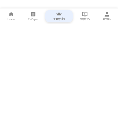
सबस्क्राईब
Home
E-Paper
लाईव्ह TV
सकाळ+
⌄
Marathi News
⌄
About Esakal
⌄
Digital Products
⌄
Sakal Programs