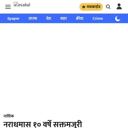
सबस्क्राईब
Epaper
ताज्या
देश
शहर
क्रीडा
Crime
साप्ताहिक
नाशिक
नराधमास १० वर्षे सक्तमजुरी