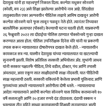
देशमुख यांनी हा महत्त्वपूर्ण निकाल दिला. कल्पेश मधुकर सोनवणे
(कोळी, वय २३) असे शिक्षा झालेल्या आरोपीचे नाव आहे. शिंदखेडा
तालुक्यातील एका अल्पवयीन पीडितेस लग्नाचे आमिष दाखवून आरोपी
कल्पेश सोनवणे याने फूस लावून पळवून नेले होते. त्यानंतर तिच्यावर
बाललैंगिक अत्याचार (पॉक्सो) केल्याची घटना घडली होती. याप्रकरणी
२६ फेब्रुवारी २०२२ ला दोंडाईचा पोलिस ठाण्यात पॉक्सोन्वये गुन्हा दाखल
करण्यात आला होता. पोलिस उपनिरीक्षक दिनेश मोरे यांनी या प्रकरणी
तपास करून न्यायालयात दोषारोपपत्र दाखल केले होते. - न्यायालयीन
कामकाज सत्र न्या. यास्मीन देशमुख यांच्या न्यायालयात या खटल्याची
सुनावणी झाली. विशेष अतिरिक्त सरकारी अभियोक्ता ॲड. शुभांगी जाधव
यांनी सरकार पक्षातर्फे पीडिता, तिचे वडील, डॉक्टर, पंच आणि तपासी
अंमलदार, अशा एकूण सात साक्षीदारांची साक्ष नोंदवली. यात पीडितेची
साक्ष महत्त्वाची ठरली. सरकारी वकिलांनी केलेला प्रभावी युक्तिवाद आणि
पुराव्यांच्या आधारे न्यायालयाने आरोपीला दोषी धरले. - न्यायालयाचा
आदेश न्यायालयाने आरोपी कल्पेश सोनवणे यास विविध कलमान्वये १०
वर्षे सक्तमजुरी आणि २० हजार रुपये दंड ठोठावला. दंडाची रक्कम न
भरल्यास तीन महिने साध्या कारावासाची शिक्षाही सुनावण्यात आली