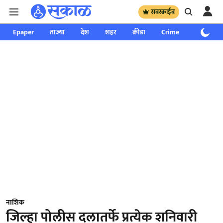
सबस्क्राईब
Epaper
ताज्या
देश
शहर
क्रीडा
Crime
साप्ताहिक
नाशिक
जिल्हा पोलीस दलातर्फे प्रत्येक शनिवारी