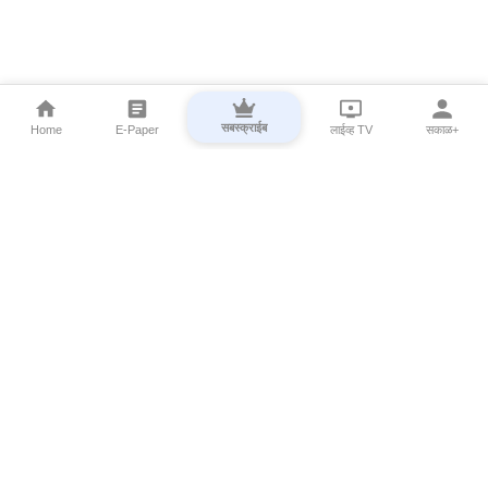
सबस्क्राईब
Home
E-Paper
लाईव्ह TV
सकाळ+
⌄
Marathi News
⌄
About Esakal
⌄
Digital Products