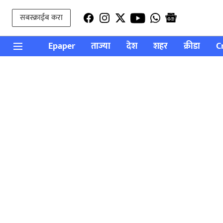
सबस्क्राईब करा
Epaper
ताज्या
देश
शहर
क्रीडा
C