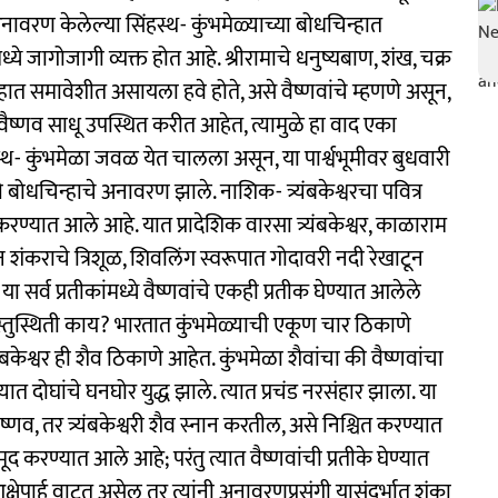
ावरण केलेल्या सिंहस्थ- कुंभमेळ्याच्या बोधचिन्हात
्ये जागोजागी व्यक्त होत आहे. श्रीरामाचे धनुष्यबाण, शंख, चक्र
 समावेशीत असायला हवे होते, असे वैष्णवांचे म्हणणे असून,
ष्णव साधू उपस्थित करीत आहेत, त्यामुळे हा वाद एका
्थ- कुंभमेळा जवळ येत चालला असून, या पार्श्वभूमीवर बुधवारी
स्ते बोधचिन्हाचे अनावरण झाले. नाशिक- त्र्यंबकेश्वरचा पवित्र
रण्यात आले आहे. यात प्रादेशिक वारसा त्र्यंबकेश्वर, काळाराम
 शंकराचे त्रिशूळ, शिवलिंग स्वरूपात गोदावरी नदी रेखाटून
 या सर्व प्रतीकांमध्ये वैष्णवांचे एकही प्रतीक घेण्यात आलेले
वस्तुस्थिती काय? भारतात कुंभमेळ्याची एकूण चार ठिकाणे
्यंबकेश्वर ही शैव ठिकाणे आहेत. कुंभमेळा शैवांचा की वैष्णवांचा
ळ्यात दोघांचे घनघोर युद्ध झाले. त्यात प्रचंड नरसंहार झाला. या
णव, तर त्र्यंबकेश्वरी शैव स्नान करतील, असे निश्चित करण्यात
मूद करण्यात आले आहे; परंतु त्यात वैष्णवांची प्रतीके घेण्यात
ेपार्ह वाटत असेल तर त्यांनी अनावरणप्रसंगी यासंदर्भात शंका