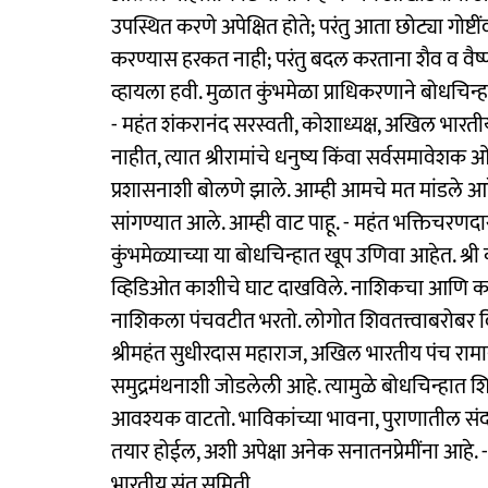
उपस्थित करणे अपेक्षित होते; परंतु आता छोट्या गोष्
करण्यास हरकत नाही; परंतु बदल करताना शैव व वैष्
व्हायला हवी. मुळात कुंभमेळा प्राधिकरणाने बोधचिन्ह
- महंत शंकरानंद सरस्वती, कोशाध्यक्ष, अखिल भारतीय आ
नाहीत, त्यात श्रीरामांचे धनुष्य किंवा सर्वसमावेश
प्रशासनाशी बोलणे झाले. आम्ही आमचे मत मांडले आह
सांगण्यात आले. आम्ही वाट पाहू. - महंत भक्तिचरणदास 
कुंभमेळ्याच्या या बोधचिन्हात खूप उणिवा आहेत. श्री क
व्हिडिओत काशीचे घाट दाखविले. नाशिकचा आणि काश
नाशिकला पंचवटीत भरतो. लोगोत शिवतत्त्वाबरोबर वि
श्रीमहंत सुधीरदास महाराज, अखिल भारतीय पंच रामान
समुद्रमंथनाशी जोडलेली आहे. त्यामुळे बोधचिन्हात शि
आवश्यक वाटतो. भाविकांच्या भावना, पुराणातील संदर्
तयार होईल, अशी अपेक्षा अनेक सनातनप्रेमींना आहे. - डॉ.
भारतीय संत समिती