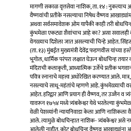
मागणी सकाळ वृत्तसेवा नाशिक, ता. १४ : नुकत्याच अन
वैष्णवांची प्रतीके नसल्याचा निषेध वैष्णव आखाड्यांमध
अथवा सर्वसमावेशक ओम यापैकी काही तरी बोधचिन्हात
कुंभमेळा एकट्या शैवांचाच आहे का? असा सवालही वै
वेगळ्याच दिशेला जात असल्याची चिन्हे आहेत. सिंहस
(ता. १३) मुंबईत मुख्यमंत्री देवेंद्र फडणवीस यांच्या ह
भूगोल, धार्मिक परंपरा लक्षात घेऊन बोधचिन्ह तयार क
मंदिराची कलाकृती, आध्यात्मिक उर्जेचे प्रतीक भगवान
पवित्र स्नानाचे महत्त्व अधोरेखित करण्यात आले. मात्र,
नसल्याचे साधू-महंतांचे म्हणणे आहे. कुंभमेळ्याची 
आहेत. हरिद्वार आणि प्रयाग ही वैष्णव, तर उज्जैन व त्र
यावरून १७५४ मध्ये त्र्यंबकेश्वर येथे भरलेल्या कुंभमे
वेळी पेशव्यांनी न्यायनिवाडा केला आणि नाशिकला वैष्
आले. त्यामुळे बोधचिन्हात नाशिक- त्र्यंबकेश्वर असे न
आलेली नाहीत. कोट बोधचिन्ह वैष्णव आखाड्यांना आक्ष