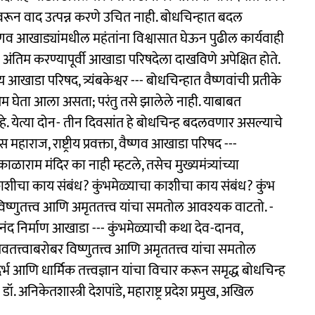
टींवरून वाद उत्पन्न करणे उचित नाही. बोधचिन्हात बदल
णव आखाड्यांमधील महंतांना विश्वासात घेऊन पुढील कार्यवाही
 अंतिम करण्यापूर्वी आखाडा परिषदेला दाखविणे अपेक्षित होते.
खाडा परिषद, त्र्यंबकेश्वर --- बोधचिन्हात वैष्णवांची प्रतीके
क ओम घेता आला असता; परंतु तसे झालेले नाही. याबाबत
े. येत्या दोन- तीन दिवसांत हे बोधचिन्ह बदलवणार असल्याचे
महाराज, राष्ट्रीय प्रवक्ता, वैष्णव आखाडा परिषद ---
ाळाराम मंदिर का नाही म्हटले, तसेच मुख्यमंत्र्यांच्या
ीचा काय संबंध? कुंभमेळ्याचा काशीचा काय संबंध? कुंभ
ष्णुतत्त्व आणि अमृततत्त्व यांचा समतोल आवश्यक वाटतो. -
ंद निर्माण आखाडा --- कुंभमेळ्याची कथा देव-दानव,
वतत्त्वाबरोबर विष्णुतत्त्व आणि अमृततत्त्व यांचा समतोल
भ आणि धार्मिक तत्त्वज्ञान यांचा विचार करून समृद्ध बोधचिन्ह
 अनिकेतशास्त्री देशपांडे, महाराष्ट्र प्रदेश प्रमुख, अखिल