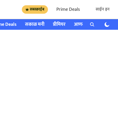
Prime Deals
साईन इन
सबस्क्राईब
me Deals
सकाळ मनी
प्रीमियर
आणखी
राशी भविष्य