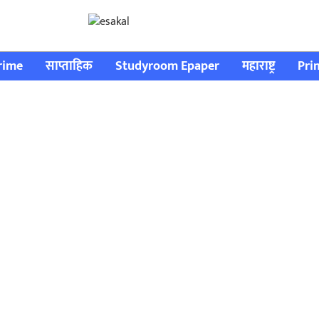
rime
साप्ताहिक
Studyroom Epaper
महाराष्ट्र
Pri