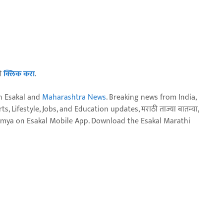
ठी
क्लिक करा
.
n Esakal and
Maharashtra News
. Breaking news from India,
, Lifestyle, Jobs, and Education updates, मराठी ताज्या बातम्या,
aja batmya on Esakal Mobile App. Download the Esakal Marathi