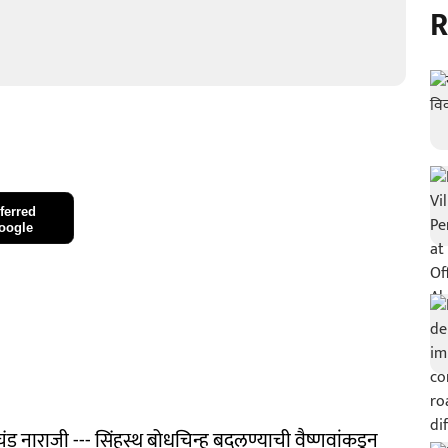
R
ferred
oogle
रचंड नाराजी --- सिंहस्थ बोधचिन्ह बदलण्याची वैष्णवांकडून