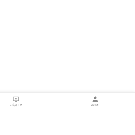
लाईव्ह TV
सकाळ+