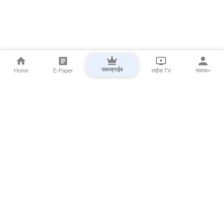
सबस्क्राईब
Home
E-Paper
लाईव्ह TV
सकाळ+
⌄
Marathi News
⌄
About Esakal
⌄