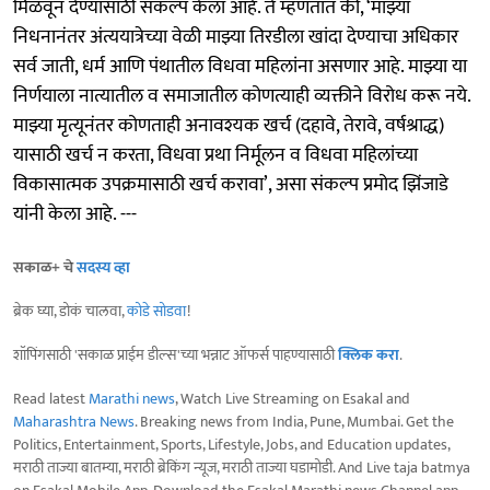
मिळवून देण्यासाठी संकल्प केला आहे. ते म्हणतात की, ‘माझ्या
निधनानंतर अंत्ययात्रेच्या वेळी माझ्या तिरडीला खांदा देण्याचा अधिकार
सर्व जाती, धर्म आणि पंथातील विधवा महिलांना असणार आहे. माझ्या या
निर्णयाला नात्यातील व समाजातील कोणत्याही व्यक्तीने विरोध करू नये.
माझ्या मृत्यूनंतर कोणताही अनावश्यक खर्च (दहावे, तेरावे, वर्षश्राद्ध)
यासाठी खर्च न करता, विधवा प्रथा निर्मूलन व विधवा महिलांच्या
विकासात्मक उपक्रमासाठी खर्च करावा’, असा संकल्प प्रमोद झिंजाडे
यांनी केला आहे. ---
सकाळ+ चे
सदस्य व्हा
ब्रेक घ्या, डोकं चालवा,
कोडे सोडवा
!
शॉपिंगसाठी 'सकाळ प्राईम डील्स'च्या भन्नाट ऑफर्स पाहण्यासाठी
क्लिक करा
.
Read latest
Marathi news
, Watch Live Streaming on Esakal and
Maharashtra News
. Breaking news from India, Pune, Mumbai. Get the
Politics, Entertainment, Sports, Lifestyle, Jobs, and Education updates,
मराठी ताज्या बातम्या, मराठी ब्रेकिंग न्यूज, मराठी ताज्या घडामोडी. And Live taja batmya