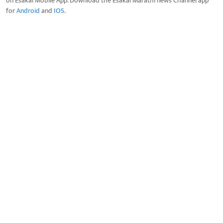
on Esakal Mobile App. Download the Esakal Marathi news Channel app
for
Android
and
IOS
.