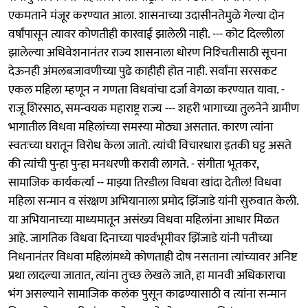
एकमताने मंजूर करण्यात आला. शासनाच्या उदासीनतेमुळे गेल्या दोन
वर्षांपासून त्यावर कोणतीही कारवाई झालेली नाही. --- कोट दिल्लीला
झालेल्या अधिवेशनानंतर राज्य शासनाला धोरण निश्‍चितीसाठी सूचना
देऊनही अंमलबजावणीच्या पुढे काहीही होत नाही. सर्वांना सरसकट
एकल महिला म्हणून न गणता विधवांचा दर्जा वेगळा करण्यात यावा. -
राजू शिरसाठ, समन्वयक महाराष्ट्र राज्य --- शहरी भागाच्या तुलनेने ग्रामीण
भागातील विधवा महिलांच्या समस्या मोठ्या असतात. कारण त्यांना
स्वतःच्या घरातून विरोध केला जातो. त्यांची विचारधारा इतकी घट्ट असते
की त्यांची पुन्हा पुन्हा मनधरणी करावी लागते. - संगीता भूतकर,
सामाजिक कार्यकर्त्या -- माझ्या तिरडीला विधवा खांदा देतील! विधवा
महिला सन्मान व संरक्षण अभियानाला प्रमोद झिंजाडे यांनी सुरुवात केली.
या अभियानाच्या माध्यमातून असंख्य विधवा महिलांना आधार मिळत
आहे. जागतिक विधवा दिनाच्या पार्श्‍वभूमीवर झिंजाडे यांनी पतीच्या
निधनानंतर विधवा महिलांमध्ये कोणताही दोष नसताना त्यांच्यावर अनिष्ट
प्रथा लादल्या जातात, त्यांना तुच्छ लेखले जाते, हा मानवी अधिकाराचा
भंग असल्याने सामाजिक कलंक पुसून काढण्यासाठी व त्यांना सन्मान