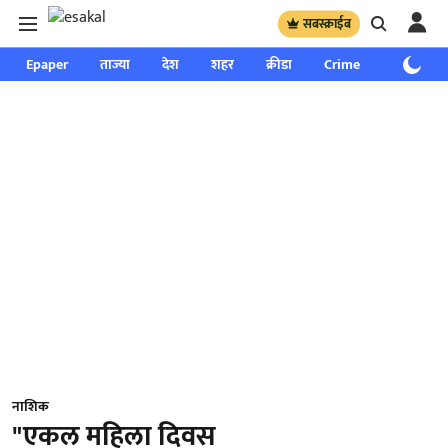
सबस्क्राईब
Epaper
ताज्या
देश
शहर
क्रीडा
Crime
साप्ताहिक
नाशिक
"एकल महिला दिवस