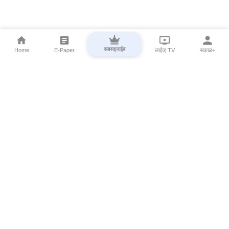
सबस्क्राईब
Home
E-Paper
लाईव्ह TV
सकाळ+
⌄
Marathi News
⌄
About Esakal
⌄
Digital Products
⌄
Sakal Programs