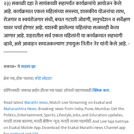
२३) सकाळी दहा ते सायंकाळी सहापर्यंत कार्यक्रमांचे आयोजन केले
आहे. कार्यक्रमात एकल महिलांच्या समस्या, शासकीय योजनांचा लाभ,
रोजगार व स्वयंरोजगार संधी, बचत गटाशी जोडणी, समुपदेशन व सर्वेक्षण
यावर चर्चा होणार आहे. यशस्वी झालेल्या महिलांचा सत्कारही केला
जाणार आहे. शहरातील सर्व एकल महिलांनी या कार्यक्रमात सहभागी
व्हावे, असे आवाहन समाजकल्याण उपायुक्त नितीन नेर यांनी केले आहे. -
----------------
सकाळ+ चे
सदस्य व्हा
ब्रेक घ्या, डोकं चालवा,
कोडे सोडवा
!
शॉपिंगसाठी 'सकाळ प्राईम डील्स'च्या भन्नाट ऑफर्स पाहण्यासाठी
क्लिक करा
.
Read latest
Marathi news
, Watch Live Streaming on Esakal and
Maharashtra News
. Breaking news from India, Pune, Mumbai. Get the
Politics, Entertainment, Sports, Lifestyle, Jobs, and Education updates,
मराठी ताज्या बातम्या, मराठी ब्रेकिंग न्यूज, मराठी ताज्या घडामोडी. And Live taja batmya
on Esakal Mobile App. Download the Esakal Marathi news Channel app
for
Android
and
IOS
.