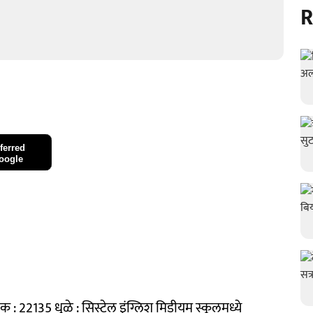
R
ferred
oogle
ंक : 22135 धुळे : सिस्टेल इंग्लिश मिडीयम स्कूलमध्ये