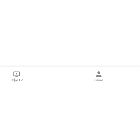
लाईव्ह TV
सकाळ+