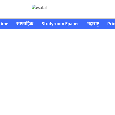
rime
साप्ताहिक
Studyroom Epaper
महाराष्ट्र
Pri