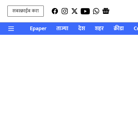
सबस्क्राईब करा
Epaper
ताज्या
देश
शहर
क्रीडा
C