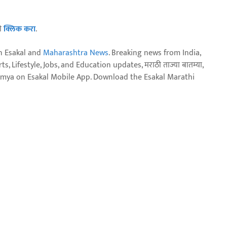
ठी
क्लिक करा
.
n Esakal and
Maharashtra News
. Breaking news from India,
, Lifestyle, Jobs, and Education updates, मराठी ताज्या बातम्या,
aja batmya on Esakal Mobile App. Download the Esakal Marathi