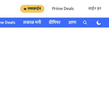
Prime Deals
साईन इन
सबस्क्राईब
me Deals
सकाळ मनी
प्रीमियर
आणखी
राशी भविष्य