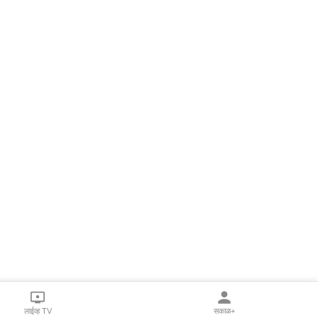
लाईव्ह TV
सकाळ+