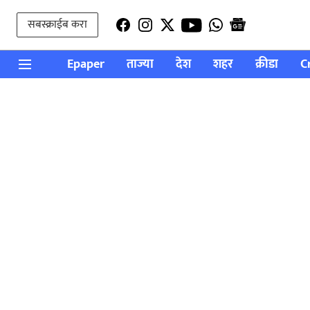
सबस्क्राईब करा
Epaper
ताज्या
देश
शहर
क्रीडा
C