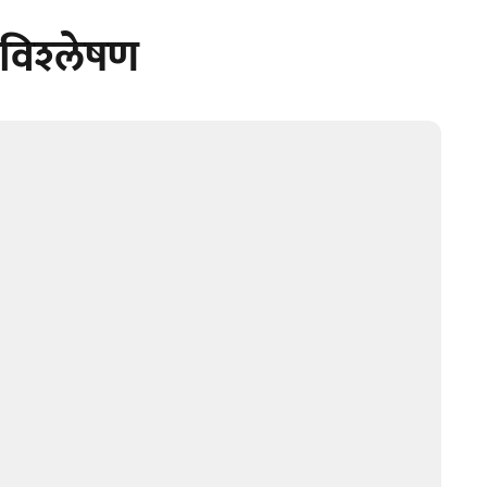
िश्‍लेषण