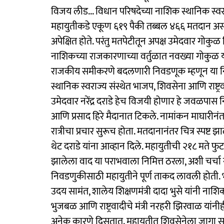
विजय लीड... विधान परिषदेच्या नाशिक स्थानिक स्वर
महायुतीकडे एकूण ६१९ पैकी तब्बल ४६६ मतदान असतान
अपेक्षित होते. परंतु मतपेटीतून अपक्ष उमेदवार गोकुळ
नाशिकच्या राजकारणाच्या वर्तुळात नवख्या गोकुळ य
राजकीय समीकरणे बदलणारी निवडणूक म्हणून या निव
स्थानिक स्वराज्य संस्थेत भाजप, शिवसेना आणि राष्ट्रव
उमेदवार नरेंद्र दराडे हेच विजयी होणार हे जवळपास न
आणि प्रसाद हिरे मैदानात टिकले. नामांकन माघारीनंतर दो
रात्रीचा प्रचार सुरूच होता. मतदानानंतर चित्र स्पष्ट झ
थेट दराडे यांना आव्हान दिले. महायुतीची २१८ मते फु
झालेला वाद या पराभवाला निमित्त ठरला, अशी चर्च
निवडणुकीसाठी महायुतीने पूर्ण ताकद लावली होती. भा
उदय सामंत, शालेय शिक्षणमंत्री दादा भुसे यांनी नाश
भुजबळ आणि राष्ट्रवादीचे मंत्री नरहरी झिरवाळ यां
अनेक कारणे दिसतात. महायुतीत शिवसेनेला जागा सुटल