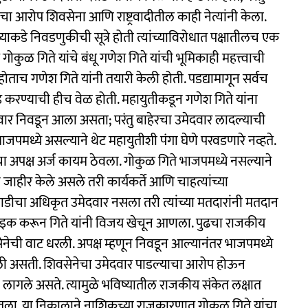
ा आरोप शिवसेना आणि राष्ट्रवादीतील काही नेत्यांनी केला.
्याकडे निवडणुकीची सूत्रे होती त्यांच्याविरोधात पक्षातीलच एक
ोकुळ गिते यांचे बंधू गणेश गिते यांची भूमिकाही महत्त्वाची
होताच गणेश गिते यांनी तयारी केली होती. पडद्यामागून सर्वच
तफेड करण्याची हीच वेळ होती. महायुतीकडून गणेश गिते यांना
दवार निवडून आला असता; परंतु बाहेरचा उमेदवार लादल्याची
जपमध्ये असल्याने थेट महायुतीशी पंगा घेणे परवडणारे नव्हते.
यांचा अपक्ष अर्ज कायम ठेवला. गोकुळ गिते भाजपमध्ये नसल्याने
्याचे जाहीर केले असले तरी कार्यकर्ते आणि चाहत्यांच्या
घाडीचा अधिकृत उमेदवार नसला तरी त्यांच्या मतदारांनी मतदान
्राइक करून गिते यांनी विजय खेचून आणला. पुढचा राजकीय
सेनेची वाट धरली. अपक्ष म्हणून निवडून आल्यानंतर भाजपमध्ये
ली असती. शिवसेनेचा उमेदवार पाडल्याचा आरोप होऊन
यावे लागले असते. त्यामुळे भविष्यातील राजकीय संकेत लक्षात
 घेतला. या निकालाने नाशिकच्या राजकारणात गोकुळ गिते यांचा