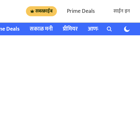
Prime Deals
साईन इन
सबस्क्राईब
me Deals
सकाळ मनी
प्रीमियर
आणखी
राशी भविष्य