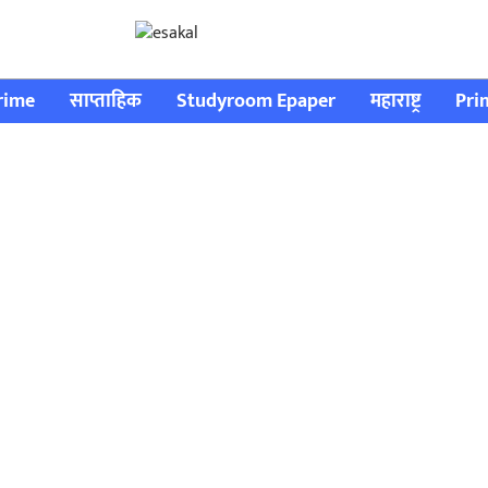
rime
साप्ताहिक
Studyroom Epaper
महाराष्ट्र
Pri