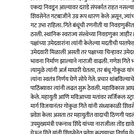
एकदा निवडून आल्यावर दराडे संपर्कात राहत नसल्याच
शिवसेनेत गटबाजीने उग्र रूप धारण केले असून, ज्यांच
गट उभा राहिला. गिते बंधूंची रणनीती या निवडणुकीत ग
ठरली. स्थानिक स्वराज्य संस्थेच्या निवडणुका जाहीर 
पक्षांच्या उमेदवारांना त्यांनी केलेल्या मदतीची पर
उमेदवारी मिळाली असती तर पक्षाच्या चिन्हावर उमे
भावना निर्माण झाल्याने नाराजी वाढली. गणेश गिते भा
त्यामुळे त्यांनी अर्ज माघारी घेतला, तर बंधू गोकुळ 
त्यांना स्वतंत्र निर्णय घेणे सोपे गेले. प्रचार थांबविल
पाठिंब्यावर त्यांनी लढत सुरू ठेवली. महाविकास आ
केले. महायुती आणि मविआच्या मतांवर सर्जिकल स्ट
मार्ग विजयानंतर गोकुळ गिते यांनी संध्याकाळी शिव
प्रवेश केला असता तर महायुतीत वादाची ठिणगी पड
उपमुख्यमंत्री एकनाथ शिंदे यांच्या नाराजीला तोंड द्
घेऊन गिते यांनी शिवसेनेत प्रवेश करण्याचा निर्णय