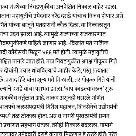
ाज्य संस्थेच्या निवडणुकीचा अनपेक्षित निकाल बाहेर पडला.
ा महायुतीचे उमेदवार नरेंद्र दराडे यांचाच विजय होणार असे
 गिते यांच्या बाजूने मतदारांनी कौल दिला. या निकालातून
ांचा उदय झाला आहे. त्यामुळे राज्याच्या राजकारणात
डणुकीकडे पाहिले जाणार आहे. -विक्रांत मते नाशिक
ादी काँग्रेसची मिळून ४६६ मते होती. त्यामुळे महायुतीचे
िश्चित मानले जात होते. मात्र निवडणुकीत अपक्ष गोकुळ गिते
घांनी प्रचार थांबविल्याचे जाहीर केले, परंतु प्रत्यक्षात
ाले. प्रसाद हिरे यांना शून्य मते मिळाली, तर गोकुळ गिते यांनी
टल्याने दराडे यांचा पराभव झाला. ‘बाप काढल्यावरून’ सुरू
ा राजकीय वर्तुळात आहे. ताकद असूनही घसरले गणित
जपचे जलसंपदामंत्री गिरीश महाजन, शिवसेनेचे उद्योगमंत्री
िकमध्ये तळ ठोकला होता. अन्न व नागरी पुरवठामंत्री छगन
नीही प्रचारात सहभाग घेतला. तरीही निकाल बदलला. यामागे
्यावर उमेदवारी दराडे यांनाच मिळणार हे ठरले होते; परंतु