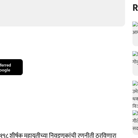
R
ferred
oogle
२१९८ शीर्षक महायुतीच्या निवडणुकांची रणनीती ठरविणारा