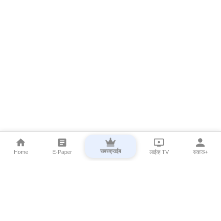
सबस्क्राईब
Home
E-Paper
लाईव्ह TV
सकाळ+