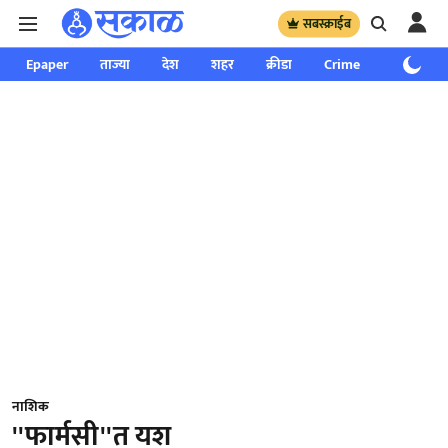
सबस्क्राईब
Epaper
ताज्या
देश
शहर
क्रीडा
Crime
साप्ताहिक
नाशिक
''फार्मसी''त यश