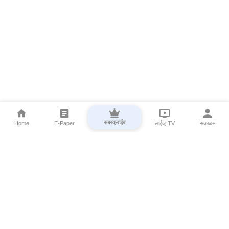
सबस्क्राईब
Home
E-Paper
लाईव्ह TV
सकाळ+