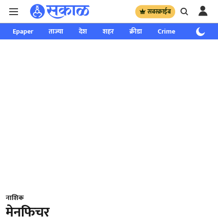
सबस्क्राईब
Epaper
ताज्या
देश
शहर
क्रीडा
Crime
साप्ताहिक
नाशिक
मेनफिचर