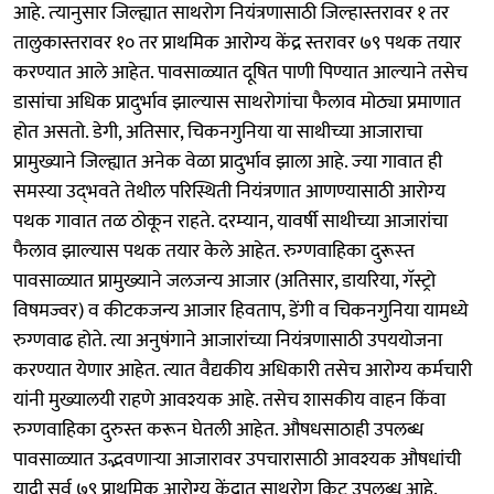
आहे. त्‍यानुसार जिल्ह्यात साथरोग नियंत्रणासाठी जिल्हास्तरावर १ तर
तालुकास्तरावर १० तर प्राथमिक आरोग्य केंद्र स्तरावर ७९ पथक तयार
करण्यात आले आहेत. पावसाळ्यात दूषित पाणी पिण्यात आल्‍याने तसेच
डासांचा अधिक प्रादुर्भाव झाल्‍यास साथरोगांचा फैलाव मोठ्या प्रमाणात
होत असतो. डेगी, अतिसार, चिकनगुनिया या साथीच्या आजाराचा
प्रामुख्याने जिल्ह्यात अनेक वेळा प्रादुर्भाव झाला आहे. ज्‍या गावात ही
समस्‍या उद्‌भवते तेथील परिस्थिती नियंत्रणात आणण्यासाठी आरोग्‍य
पथक गावात तळ ठोकून राहते. दरम्‍यान, यावर्षी साथीच्या आजारांचा
फैलाव झाल्यास पथक तयार केले आहेत. रुग्‍णवाहिका दुरूस्‍त
पावसाळ्यात प्रामुख्‍याने जलजन्य आजार (अतिसार, डायरिया, गॅस्ट्रो
विषमज्वर) व कीटकजन्य आजार हिवताप, डेंगी व चिकनगुनिया यामध्ये
रुग्णवाढ होते. त्या अनुषंगाने आजारांच्या नियंत्रणासाठी उपययोजना
करण्यात येणार आहेत. त्यात वैद्यकीय अधिकारी तसेच आरोग्य कर्मचारी
यांनी मुख्यालयी राहणे आवश्यक आहे. तसेच शासकीय वाहन किंवा
रुग्णवाहिका दुरुस्त करून घेतली आहेत. औषधसाठाही उपलब्ध
पावसाळ्यात उद्भवणाऱ्या आजारावर उपचारासाठी आवश्यक औषधांची
यादी सर्व ७९ प्राथमिक आरोग्य केंद्रात साथरोग किट उपलब्ध आहे.