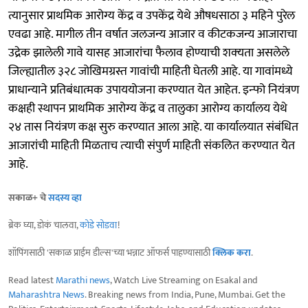
त्यानुसार प्राथमिक आरोग्य केंद्र व उपकेंद्र येथे औषधसाठा ३ महिने पुरेल
एवढा आहे. मागील तीन वर्षात जलजन्य आजार व कीटकजन्य आजाराचा
उद्रेक झालेली गावे यासह आजारांचा फैलाव होण्याची शक्‍यता असलेले
जिल्‍ह्यातील ३२८ जोखिमग्रस्त गावांची माहिती घेतली आहे. या गावांमध्ये
प्राधान्याने प्रतिबंधात्मक उपाययोजना करण्यात येत आहेत. इन्‍फो नियंत्रण
कक्षही स्थापन प्राथमिक आरोग्य केंद्र व तालुका आरोग्य कार्यालय येथे
२४ तास नियंत्रण कक्ष सुरु करण्यात आला आहे. या कार्यालयात संबंधित
आजारांची माहिती मिळताच त्‍याची संपुर्ण माहिती संकलित करण्यात येत
आहे.
सकाळ+ चे
सदस्य व्हा
ब्रेक घ्या, डोकं चालवा,
कोडे सोडवा
!
शॉपिंगसाठी 'सकाळ प्राईम डील्स'च्या भन्नाट ऑफर्स पाहण्यासाठी
क्लिक करा
.
Read latest
Marathi news
, Watch Live Streaming on Esakal and
Maharashtra News
. Breaking news from India, Pune, Mumbai. Get the