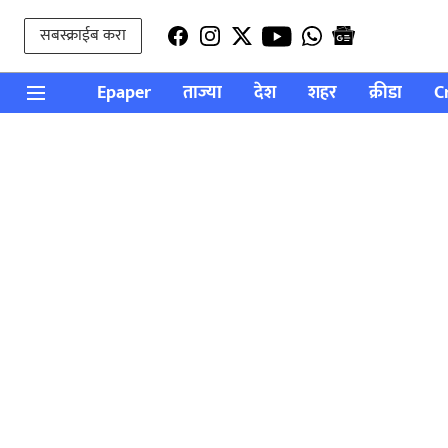
सबस्क्राईब करा
Epaper
ताज्या
देश
शहर
क्रीडा
C