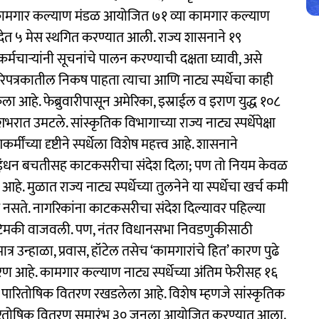
ा कामगार कल्याण मंडळ आयोजित ७१ व्या कामगार कल्याण
ारण देत ५ मेस स्थगित करण्यात आली. राज्य शासनाने १९
चाऱ्यांनी सूचनांचे पालन करण्याची दक्षता घ्यावी, असे
परिपत्रकातील निकष पाहता त्याचा आणि नाट्य स्पर्धेचा काही
 केला आहे. फेब्रुवारीपासून अमेरिका, इस्राईल व इराण युद्ध १०८
त उमटले. सांस्कृतिक विभागाच्या राज्य नाट्य स्पर्धेपेक्षा
्मींच्या दृष्टीने स्पर्धेला विशेष महत्त्व आहे. शासनाने
ांना इंधन बचतीसह काटकसरीचा संदेश दिला; पण तो नियम केवळ
हे. मुळात राज्य नाट्य स्पर्धेच्या तुलनेने या स्पर्धेचा खर्च कमी
िक नसते. नागरिकांना काटकसरीचा संदेश दिल्यावर पहिल्या
े टिमकी वाजवली. पण, नंतर विधानसभा निवडणुकीसाठी
मात्र उन्हाळा, प्रवास, हॉटेल तसेच ‘कामगारांचे हित’ कारण पुढे
ावरण आहे. कामगार कल्याण नाट्य स्पर्धेच्या अंतिम फेरीसह १६
चा पारितोषिक वितरण रखडलेला आहे. विशेष म्हणजे सांस्कृतिक
ीय पारितोषिक वितरण समारंभ ३० जूनला आयोजित करण्यात आला.