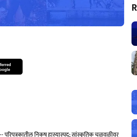
R
ferred
oogle
रहण --- परिपत्रकातील निकष हास्यास्पद; सांस्कृतिक चळवळीवर