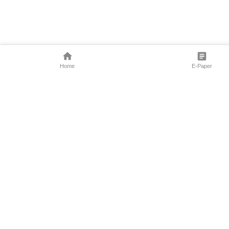
Home
E-Paper
Follow Us
Marathi News