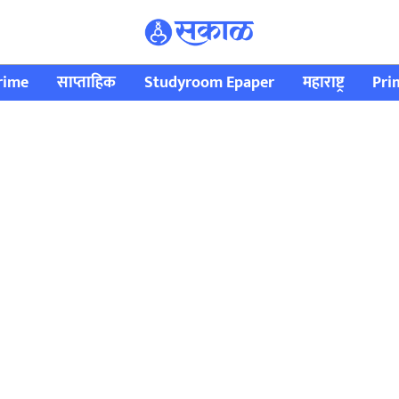
rime
साप्ताहिक
Studyroom Epaper
महाराष्ट्र
Pri