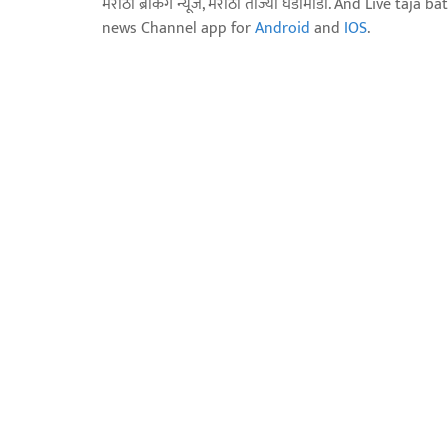
मराठी ब्रेकिंग न्यूज, मराठी ताज्या घडामोडी. And Live t
news Channel app for
Android
and
IOS
.