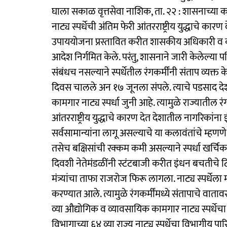
घाला सकाळ वृत्तसेवा नाशिक, ता. २२ : शासनाच्य
नाट्य स्पर्धेची अंतिम फेरी आंतरराष्ट्रीय युद्धाचे क
उपाययोजना प्रस्तावित करीत शासकीय अधिकारी व कर्म
आदेश निर्गमित केले. परंतु, शासनाने जारी केलेल्या 
संबंधच नसल्याने स्पर्धेतील रंगकर्मींनी संताप व्यक्त
दिवस चालले अन १७ जूनला संपले. त्याचे पडसाद देशभरा
कामगार नाट्य स्पर्धा जुनी आहे. त्यामुळे राज्यातील रंगकर
आंतरराष्ट्रीय युद्धाचे कारण देत देशातील नागरिक
सर्वसामान्यांना लागू असल्याचे या कलावंतांचे म्हणणे आ
तसेच बक्षिसांची रक्कम कमी असल्याने स्पर्धा खर्च
दिवशी नेतेमंडळींनी स्टंटबाजी करीत इंधन बचतीच
मंत्र्यांचा ताफा राजरोज फिरू लागला. नाट्य स्पर्धेला 
करण्यात आले. त्यामुळे रंगकर्मींमध्ये संतापाचे वात
व्या औद्योगिक व व्यावसायिक कामगार नाट्य स्पर्धे
विभागाच्या ६४ व्या राज्य नाट्य स्पर्धेचा विभाग