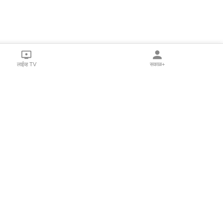
लाईव्ह TV
सकाळ+
l Programs
Print Products