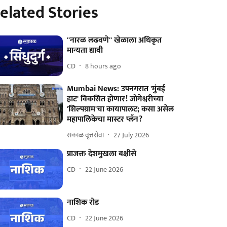
elated Stories
''नारळ लढवणे'' खेळाला अधिकृत
मान्यता द्यावी
CD
8 hours ago
Mumbai News: उपनगरात 'मुंबई
हाट' विकसित होणार! जोगेश्वरीच्या
'शिल्पग्राम'चा कायापालट; कसा असेल
महापालिकेचा मास्टर प्लॅन?
सकाळ वृत्तसेवा
27 July 2026
प्राजक्त देशमुखला बक्षीसे
CD
22 June 2026
नाशिक रोड
CD
22 June 2026