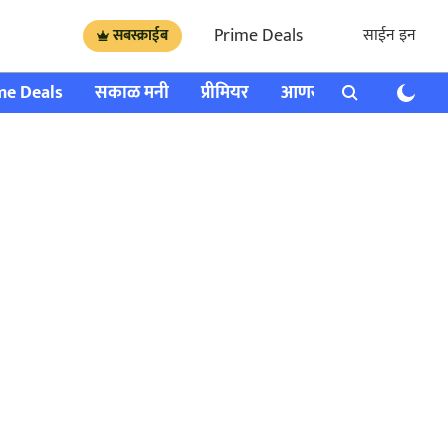
Prime Deals
साईन इन
सबस्क्राईब
me Deals
सकाळ मनी
प्रीमियर
आणखी
राशी भविष्य