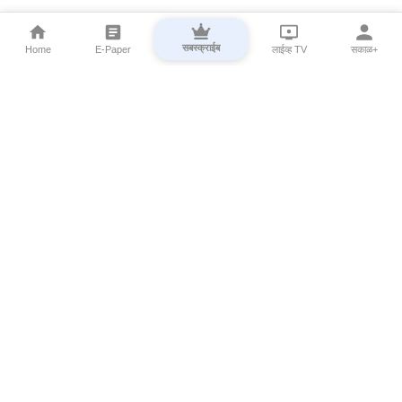
सबस्क्राईब
Home
E-Paper
लाईव्ह TV
सकाळ+
⌄
Marathi News
⌄
About Esakal
⌄
Digital Products
⌄
Sakal Programs
⌄
Print Products