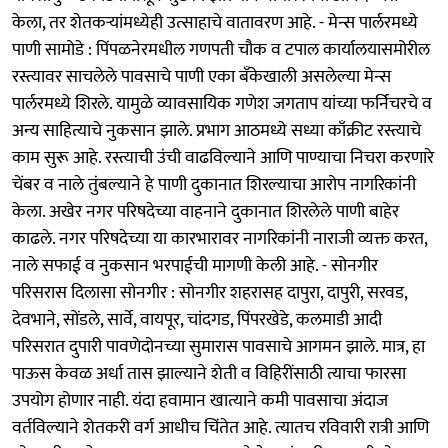
केला, तर शेतकऱ्यांमध्येही उत्साहाचे वातावरण आहे. - मेन्स पार्लरमध्ये
पाणी सामोडे : पिंपळनेरमधील गणपती चौक व टपाल कार्यालयासमोरील
रस्त्यावर साचलेले पावसाचे पाणी एका बँकेखाली असलेल्या मेन्स
पार्लरमध्ये शिरले. यामुळे व्यावसायिक गणेश जगताप यांच्या फर्निचरचे व
अन्य साहित्याचे नुकसान झाले. प्रभाग आठमध्ये सध्या काँक्रीट रस्त्याचे
काम सुरू आहे. रस्त्याची उंची वाढविल्याने आणि पाण्याचा निचरा करणारे
चेंबर व नाले तुंबल्याने हे पाणी दुकानात शिरल्याचा आरोप नागरिकांनी
केला. अखेर नगर परिषदेच्या वाहनाने दुकानात शिरलेले पाणी बाहेर
काढले. नगर परिषदेच्या या कारभारावर नागरिकांनी नाराजी व्यक्त करत,
नाले सफाई व नुकसान भरपाईची मागणी केली आहे. - सोनगीर
परिसरास दिलासा सोनगीर : सोनगीर शहरासह दापुरा, दापुरी, सरवड,
देवभाने, सोंडले, सार्वे, वायपूर, चांदगड, पिंपरखेडे, कलमाडी आदी
परिसरात दुपारी पावणेदोनच्या सुमारास पावसाचे आगमन झाले. मात्र, हा
पाऊस केवळ अर्धा तास झाल्याने शेती व विहिरींसाठी त्याचा फारसा
उपयोग होणार नाही. यंदा हवामान खात्याने कमी पावसाचा अंदाज
वर्तविल्याने शेतकरी वर्ग आधीच चिंतेत आहे. त्यातच रविवारी रात्री आणि