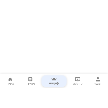
सबस्क्राईब
Home
E-Paper
लाईव्ह TV
सकाळ+