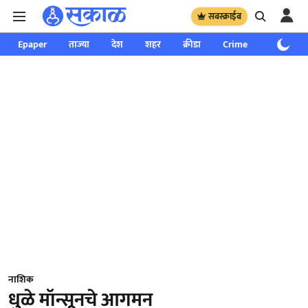
सबस्क्राईब
Epaper
ताज्या
देश
शहर
क्रीडा
Crime
साप्ताहिक
नाशिक
धुळे मॉन्सूनचे आगमन