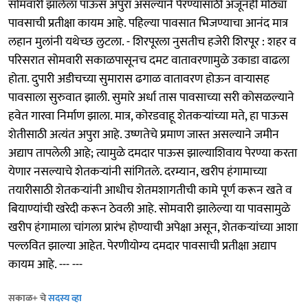
सोमवारी झालेला पाऊस अपुरा असल्याने पेरण्यांसाठी अजूनही मोठ्या
पावसाची प्रतीक्षा कायम आहे. पहिल्या पावसात भिजण्याचा आनंद मात्र
लहान मुलांनी यथेच्छ लुटला. - शिरपूरला नुसतीच हजेरी शिरपूर : शहर व
परिसरात सोमवारी सकाळपासूनच दमट वातावरणामुळे उकाडा वाढला
होता. दुपारी अडीचच्या सुमारास ढगाळ वातावरण होऊन वाऱ्यासह
पावसाला सुरुवात झाली. सुमारे अर्धा तास पावसाच्या सरी कोसळल्याने
हवेत गारवा निर्माण झाला. मात्र, कोरडवाहू शेतकऱ्यांच्या मते, हा पाऊस
शेतीसाठी अत्यंत अपुरा आहे. उष्णतेचे प्रमाण जास्त असल्याने जमीन
अद्याप तापलेली आहे; त्यामुळे दमदार पाऊस झाल्याशिवाय पेरण्या करता
येणार नसल्याचे शेतकऱ्यांनी सांगितले. दरम्यान, खरीप हंगामाच्या
तयारीसाठी शेतकऱ्यांनी आधीच शेतमशागतीची कामे पूर्ण करून खते व
बियाण्यांची खरेदी करून ठेवली आहे. सोमवारी झालेल्या या पावसामुळे
खरीप हंगामाला चांगला प्रारंभ होण्याची अपेक्षा असून, शेतकऱ्यांच्या आशा
पल्लवित झाल्या आहेत. पेरणीयोग्य दमदार पावसाची प्रतीक्षा अद्याप
कायम आहे. --- ---
सकाळ+ चे
सदस्य व्हा