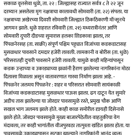
सकाळ वृत्तसेवा धुळे, ता. २२ : जिल्ह्यासह राज्यात सर्वत्र ८ ते २२ जून
दरम्यान असलेला मृग नक्षत्राचा कालावधी सोमवारी (ता. २२) संपला. या
नक्षत्राच्या अखेरच्या दिवशी सोमवारी जिल्ह्यात ठिकठिकाणी मॉन्सूनचे
आगमन झाले. धुळे शहरात रविवारी (ता. २१) मध्यरात्रीनंतर आणि
सोमवारी दुपारी दीडच्या सुमारास हलका शिडकावा झाला, तर
पिंपळनेरसह (ता. साक्री) संपूर्ण पश्चिम पट्ट्यात विजांच्या कडकडाटासह
मुसळधार पावसाने दमदार हजेरी लावली. लामकानी व बोरीस (ता. धुळे)
परिसरातही दुपारी पावसाने हजेरी लावली. यामुळे काही महिन्यांपासून
कडक उन्हाच्या व उकाड्याच्या झळांनी हैराण झालेल्या नागरिकांना मोठा
दिलासा मिळाला असून वातावरणात गारवा निर्माण झाला आहे. -
पिंपळनेर जलमय पिंपळनेर : शहर व परिसरात सोमवारी सायंकाळी
विजांच्या कडकडाटासह मुसळधार पाऊस झाला. ढग दाटून येत सुमारे
अडीच तास झालेल्या या जोरदार पावसामुळे रस्ते, प्रमुख चौक आणि
सखल भाग जलमय झाले होते. काही काळ समोरील दृश्यही दिसेनासे
झाले होते. जोरदार पावसामुळे मुख्य बाजारपेठेतील वाहतुकीचा वेग
मंदावला, तर काही भागांतील वीजपुरवठा तात्पुरता खंडित झाला होता. या
पावसामुळे उकाड्यापासून सुटका झाल्याने नागरिकांनी आनंद व्यक्त