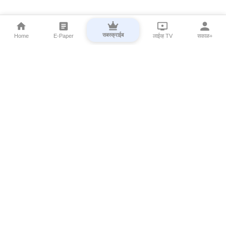
सबस्क्राईब
Home
E-Paper
लाईव्ह TV
सकाळ+
⌄
Marathi News
⌄
About Esakal
⌄
Digital Products
⌄
Sakal Programs