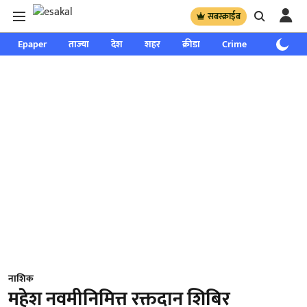
सबस्क्राईब
Epaper
ताज्या
देश
शहर
क्रीडा
Crime
साप्ताहिक
नाशिक
महेश नवमीनिमित्त रक्तदान शिबिर