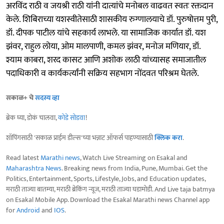
अरविंद राठी व जयश्री राठी यांनी दात्यांचे मनोबल वाढवत स्वतः रक्तदान
केले. शिबिराच्या यशस्वीतेसाठी शासकीय रुग्णालयाचे डॉ. पुरुषोत्तम पुरी,
डॉ. दीपक पाटील यांचे सहकार्य लाभले. या सामाजिक कार्यात डॉ. यश
झंवर, राहुल लोया, ओम मालपाणी, कमल झंवर, मनोज मणियार, डॉ.
श्याम काबरा, शरद कासट आणि अशोक लाठी यांच्यासह समाजातील
पदाधिकारी व कार्यकर्त्यांनी सक्रिय सहभाग नोंदवत परिश्रम घेतले.
सकाळ+ चे
सदस्य व्हा
ब्रेक घ्या, डोकं चालवा,
कोडे सोडवा
!
शॉपिंगसाठी 'सकाळ प्राईम डील्स'च्या भन्नाट ऑफर्स पाहण्यासाठी
क्लिक करा
.
Read latest
Marathi news
, Watch Live Streaming on Esakal and
Maharashtra News
. Breaking news from India, Pune, Mumbai. Get the
Politics, Entertainment, Sports, Lifestyle, Jobs, and Education updates,
मराठी ताज्या बातम्या, मराठी ब्रेकिंग न्यूज, मराठी ताज्या घडामोडी. And Live taja batmya
on Esakal Mobile App. Download the Esakal Marathi news Channel app
for
Android
and
IOS
.