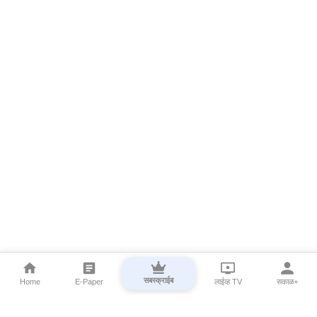
सबस्क्राईब
Home
E-Paper
लाईव्ह TV
सकाळ+