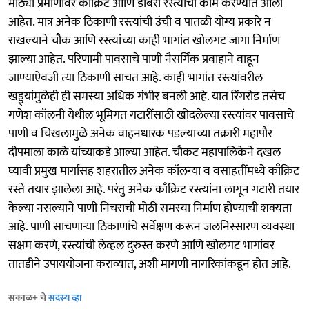
मोठ्या प्रमाणावर काँक्रिट आणि डांबरी रस्त्यांची कामे करण्यात आली
आहेत. मात्र अनेक ठिकाणी रस्त्यांची उंची व पातळी योग्य प्रकारे न
राखल्याने चौक आणि रस्त्यांच्या काही भागांत खोलगट जागा निर्माण
झाल्या आहेत. परिणामी पावसाचे पाणी नैसर्गिक प्रवाहाने वाहून
जाण्याऐवजी त्या ठिकाणी साचत आहे. काही भागांत रस्त्यांवरील
खड्ड्यांमुळेही ही समस्या अधिक गंभीर बनली आहे. यात रिंगरोड तसेच
गणेश कॉलनी येथील भूमिगत गटारींसाठी खोदलेल्या रस्त्यांवर पावसाचे
पाणी व चिखलामुळे अनेक वाहनधारक पडल्याच्या तक्रारी महापौर
दीपमाला काळे यांच्याकडे आल्या आहेत. चौकट महापालिकेने दखल
घ्यावी प्रमुख मार्गांसह शहरातील अनेक कॉलन्या व वसाहतींमध्ये काँक्रिट
रस्ते तयार झालेला आहे. परंतु अनेक काँक्रिट रस्त्यांना लागून गटारी तयार
केल्या नसल्याने पाणी निचराची मोठी समस्या निर्माण होण्याची शक्यता
आहे. पाणी साचणाऱ्या ठिकाणांचे सर्वेक्षण करून जलनिस्सारण व्यवस्था
सक्षम करणे, रस्त्यांची लेव्हल दुरुस्त करणे आणि खोलगट भागांवर
तातडीने उपाययोजना कराव्यात, अशी मागणी नागरिकांकडून होत आहे.
सकाळ+ चे
सदस्य व्हा