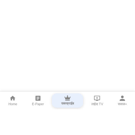
सबस्क्राईब
Home
E-Paper
लाईव्ह TV
सकाळ+