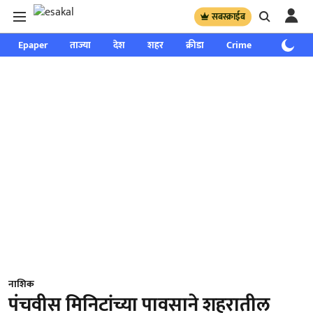
सबस्क्राईब
Epaper
ताज्या
देश
शहर
क्रीडा
Crime
साप्ताहिक
नाशिक
पंचवीस मिनिटांच्या पावसाने शहरातील