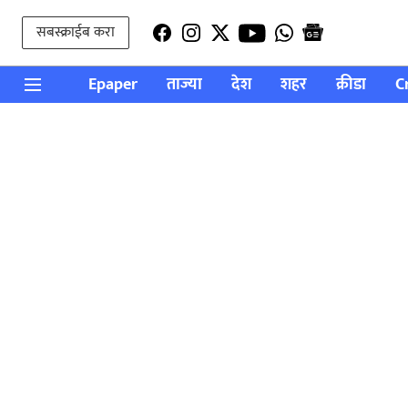
सबस्क्राईब करा
Epaper
ताज्या
देश
शहर
क्रीडा
C