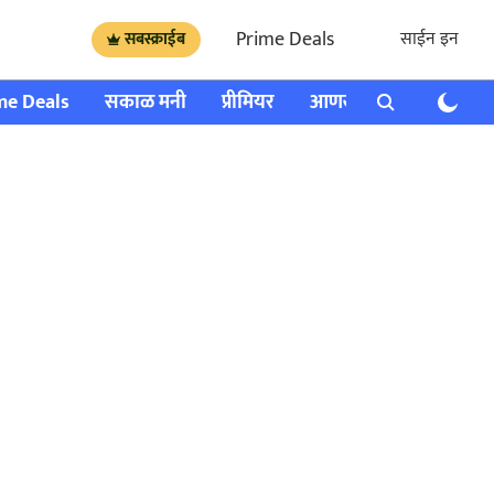
Prime Deals
साईन इन
सबस्क्राईब
me Deals
सकाळ मनी
प्रीमियर
आणखी
राशी भविष्य