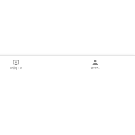
लाईव्ह TV
सकाळ+