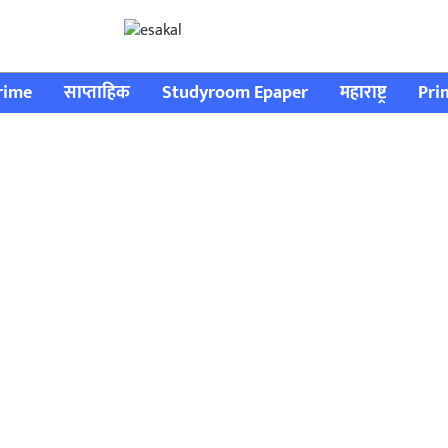
rime
साप्ताहिक
Studyroom Epaper
महाराष्ट्र
Pri