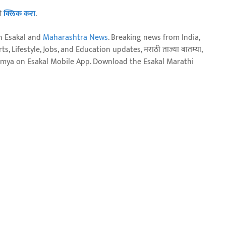
ठी
क्लिक करा
.
n Esakal and
Maharashtra News
. Breaking news from India,
, Lifestyle, Jobs, and Education updates, मराठी ताज्या बातम्या,
aja batmya on Esakal Mobile App. Download the Esakal Marathi