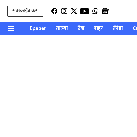
सबस्क्राईब करा
Epaper
ताज्या
देश
शहर
क्रीडा
C