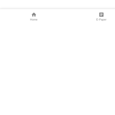
Home
E-Paper
Follow Us
Marathi News
Maharashtra N
Entertainment 
Sports News