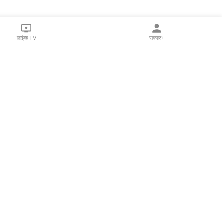
लाईव्ह TV
सकाळ+
l Programs
Print Products
Sakal Saptahik
hka
Family Doctor
 Crowdfunding
Sakal Publications