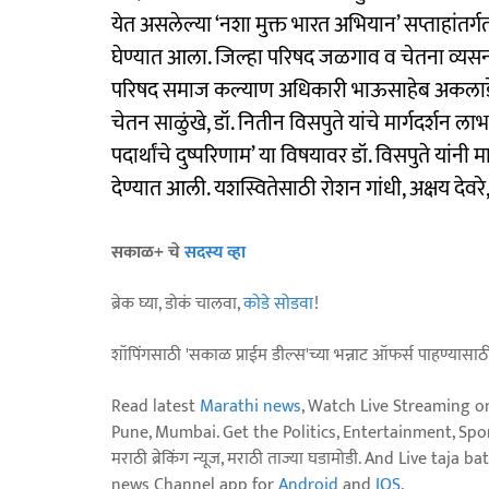
येत असलेल्या ‘नशा मुक्त भारत अभियान’ सप्ताहांतर्ग
घेण्यात आला. जिल्हा परिषद जळगाव व चेतना व्यसनमु
परिषद समाज कल्याण अधिकारी भाऊसाहेब अकलाडे
चेतन साळुंखे, डॉ. नितीन विसपुते यांचे मार्गदर्शन
पदार्थांचे दुष्परिणाम’ या विषयावर डॉ. विसपुते यांनी 
देण्यात आली. यशस्वितेसाठी रोशन गांधी, अक्षय देव
सकाळ+ चे
सदस्य व्हा
ब्रेक घ्या, डोकं चालवा,
कोडे सोडवा
!
शॉपिंगसाठी 'सकाळ प्राईम डील्स'च्या भन्नाट ऑफर्स पाहण्यासा
Read latest
Marathi news
, Watch Live Streaming o
Pune, Mumbai. Get the Politics, Entertainment, Sports
मराठी ब्रेकिंग न्यूज, मराठी ताज्या घडामोडी. And Live t
news Channel app for
Android
and
IOS
.