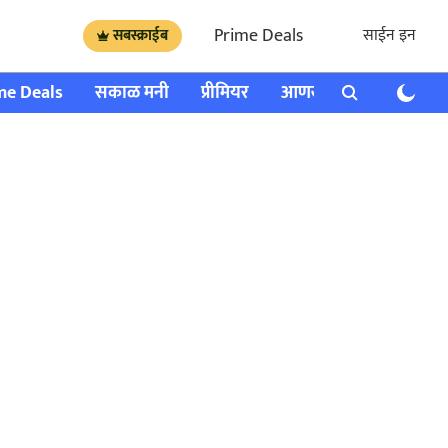
Prime Deals
साईन इन
सबस्क्राईब
me Deals
सकाळ मनी
प्रीमियर
आणखी
राशी भविष्य