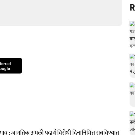
R
ferred
oogle
ळगाव : जागतिक अमली पदार्थ विरोधी दिनानिमित्त राबविण्यात