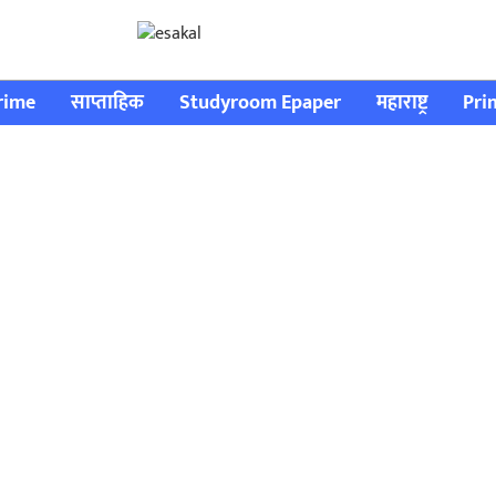
rime
साप्ताहिक
Studyroom Epaper
महाराष्ट्र
Pri