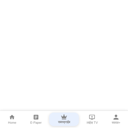
सबस्क्राईब
Home
E-Paper
लाईव्ह TV
सकाळ+