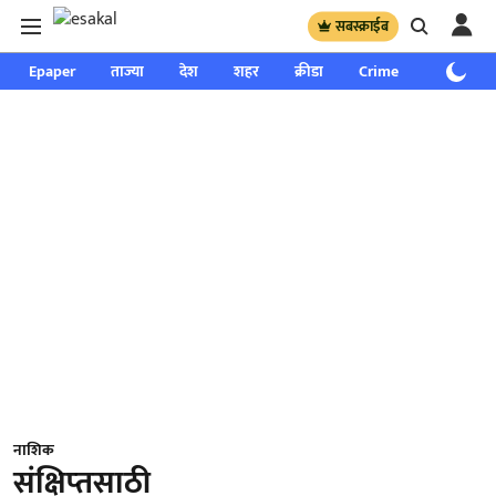
सबस्क्राईब
Epaper
ताज्या
देश
शहर
क्रीडा
Crime
साप्ताहिक
नाशिक
संक्षिप्‍तसाठी