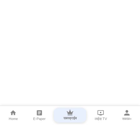
सबस्क्राईब
Home
E-Paper
लाईव्ह TV
सकाळ+