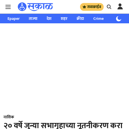
सबस्क्राईब
Epaper
ताज्या
देश
शहर
क्रीडा
Crime
साप्ताहिक
नाशिक
२० वर्षे जुन्या सभागृहाच्या नूतनीकरण करा