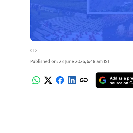
CD
Published on
:
23 June 2026, 6:48 am
IST
Add as a pre
source on G