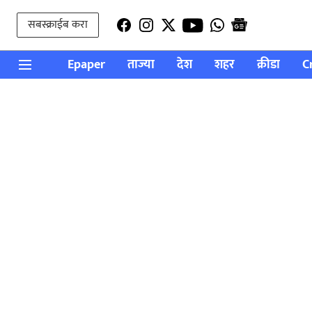
सबस्क्राईब करा
Epaper
ताज्या
देश
शहर
क्रीडा
C