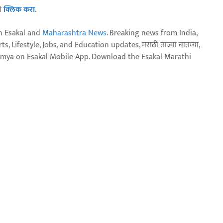
ठी
क्लिक करा
.
n Esakal and
Maharashtra News
. Breaking news from India,
, Lifestyle, Jobs, and Education updates, मराठी ताज्या बातम्या,
aja batmya on Esakal Mobile App. Download the Esakal Marathi