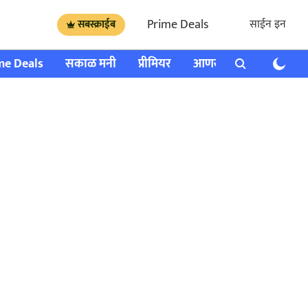
Prime Deals
साईन इन
सबस्क्राईब
me Deals
सकाळ मनी
प्रीमियर
आणखी
राशी भविष्य