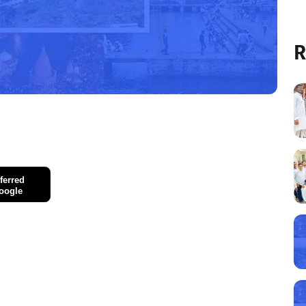
R
ferred
oogle