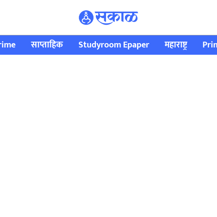
rime
साप्ताहिक
Studyroom Epaper
महाराष्ट्र
Pri