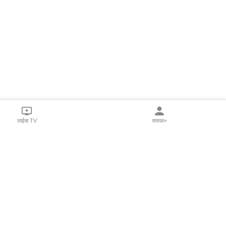
लाईव्ह TV
सकाळ+