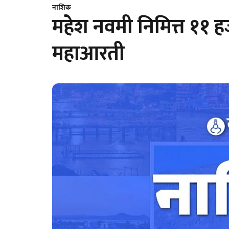
नाशिक
महेश नवमी निमित्त ११ हज
महाआरती