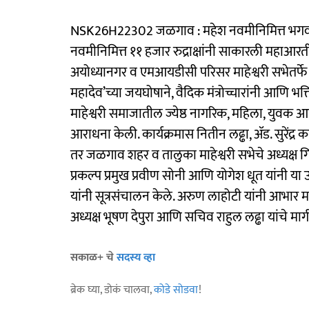
NSK26H22302 जळगाव : महेश नवमीनिमित्त भगवान 
नवमीनिमित्त ११ हजार रुद्राक्षांनी साकारली महाआर
अयोध्यानगर व एमआयडीसी परिसर माहेश्वरी सभेतर्फे ११
महादेव’च्या जयघोषाने, वैदिक मंत्रोच्चारांनी आण
माहेश्वरी समाजातील ज्येष्ठ नागरिक, महिला, युवक 
आराधना केली. कार्यक्रमास नितीन लढ्ढा, ॲड. सुरेंद्र
तर जळगाव शहर व तालुका माहेश्वरी सभेचे अध्यक्ष गि
प्रकल्प प्रमुख प्रवीण सोनी आणि योगेश धूत यांनी य
यांनी सूत्रसंचालन केले. अरुण लाहोटी यांनी आभार 
अध्यक्ष भूषण देपुरा आणि सचिव राहुल लढ्ढा यांचे मार्
सकाळ+ चे
सदस्य व्हा
ब्रेक घ्या, डोकं चालवा,
कोडे सोडवा
!