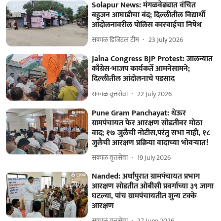
Solapur News: मंगळवेढ्यात वंचित
बहुजन आघाडीचा बंद; दिल्लीतील विद्यार्थी
आंदोलनावरील पोलिस कारवाईचा निषेध
सकाळ डिजिटल टीम
23 July 2026
Jalna Congress BJP Protest: जालन्यात
काँग्रेस-भाजप कार्यकर्ते आमनेसामने;
दिल्लीतील आंदोलनाचे पडसाद
सकाळ वृत्तसेवा
22 July 2026
Pune Gram Panchayat: थेऊर
ग्रामपंचायत फेर आरक्षण सोडतीवर मोठा
वाद; १७ जुलैची नोटीस,परंतु सभा नाही, १८
जुलैची आरक्षण प्रक्रिया वादाच्या भोवऱ्यात!
सकाळ वृत्तसेवा
19 July 2026
Nanded: अर्धापुरात ग्रामपंचायत प्रभाग
आरक्षण सोडतीत ओबीसी प्रवर्गाच्या ३९ जागा
घटल्या, पांच ग्रामपंचायतीत शुन्य टक्के
आरक्षण
सकाळ वृत्तसेवा
27 June 2026