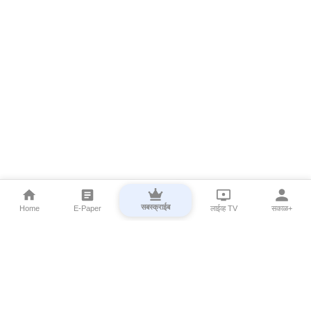
सबस्क्राईब
Home
E-Paper
लाईव्ह TV
सकाळ+