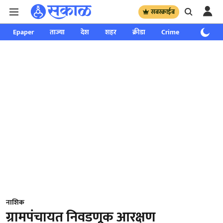
सबस्क्राईब
Epaper
ताज्या
देश
शहर
क्रीडा
Crime
साप्ताहिक
नाशिक
ग्रामपंचायत निवडणूक आरक्षण