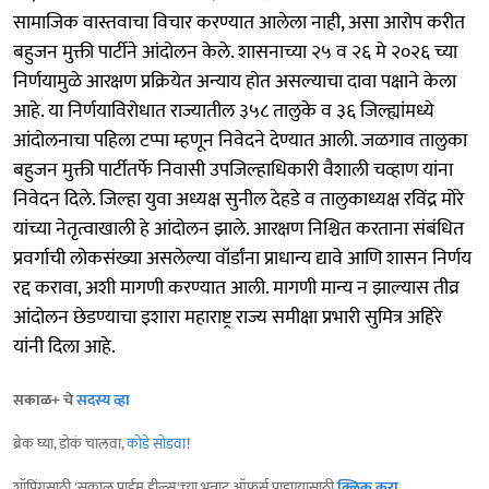
सामाजिक वास्तवाचा विचार करण्यात आलेला नाही, असा आरोप करीत
बहुजन मुक्ती पार्टीने आंदोलन केले. शासनाच्या २५ व २६ मे २०२६ च्या
निर्णयामुळे आरक्षण प्रक्रियेत अन्याय होत असल्याचा दावा पक्षाने केला
आहे. या निर्णयाविरोधात राज्यातील ३५८ तालुके व ३६ जिल्ह्यांमध्ये
आंदोलनाचा पहिला टप्पा म्हणून निवेदने देण्यात आली. जळगाव तालुका
बहुजन मुक्ती पार्टीतर्फे निवासी उपजिल्हाधिकारी वैशाली चव्हाण यांना
निवेदन दिले. जिल्हा युवा अध्यक्ष सुनील देहडे व तालुकाध्यक्ष रविंद्र मोरे
यांच्या नेतृत्वाखाली हे आंदोलन झाले. आरक्षण निश्चित करताना संबंधित
प्रवर्गाची लोकसंख्या असलेल्या वॉर्डांना प्राधान्य द्यावे आणि शासन निर्णय
रद्द करावा, अशी मागणी करण्यात आली. मागणी मान्य न झाल्यास तीव्र
आंदोलन छेडण्याचा इशारा महाराष्ट्र राज्य समीक्षा प्रभारी सुमित्र अहिरे
यांनी दिला आहे.
सकाळ+ चे
सदस्य व्हा
ब्रेक घ्या, डोकं चालवा,
कोडे सोडवा
!
शॉपिंगसाठी 'सकाळ प्राईम डील्स'च्या भन्नाट ऑफर्स पाहण्यासाठी
क्लिक करा
.