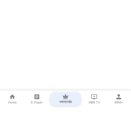
सबस्क्राईब
Home
E-Paper
लाईव्ह TV
सकाळ+