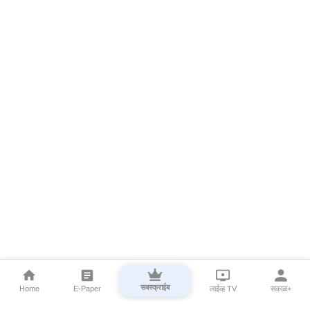
सबस्क्राईब
Home
E-Paper
लाईव्ह TV
सकाळ+