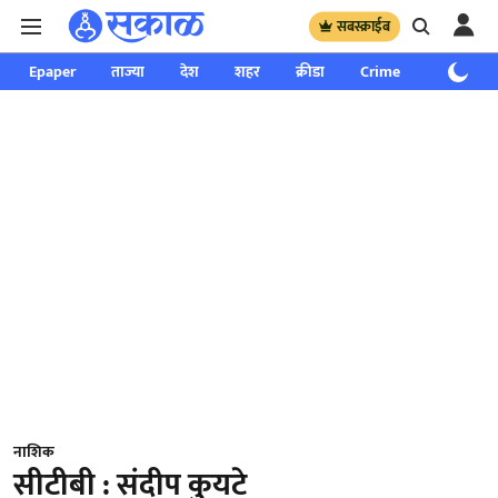
सबस्क्राईब
Epaper
ताज्या
देश
शहर
क्रीडा
Crime
साप्ताहिक
नाशिक
सीटीबी : संदीप कुयटे