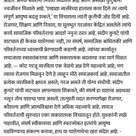
आहेत. अनेक बेघरांना निवारा मिळाला आहे आणि असंख्य कुटुंबांना
नवजीवन मिळाले आहे. ‘एखाद्या व्यक्तीच्या हाताला काम दिले तर त्याचे
संपूर्ण आयुष्य बदलू शकते,’ या विचाराला त्यांनी कृतीची जोड दिली आहे.
रोजगार, शिक्षण आणि निवारा, या मूलभूत गरजांवर केंद्रित असलेले त्यांचे
कार्य सामाजिक परिवर्तनाचा आदर्श नमुना ठरत आहे. संदीप कुयटे यांची
वाटचाल ही केवळ यशोगाथा नाही, तर संघर्ष, सामाजिक बांधिलकी आणि
परिवर्तनाच्या ध्यासाची प्रेरणादायी कहाणी आहे. त्यांच्या कार्यातून
समाजाला स्वावलंबनाचा आणि सकारात्मक बदलाचा नवा मार्ग मिळत
आहे. --- कोट गरजू व्यक्तीला एक वेळचे अन्न देणे महत्त्वाचे आहे; पण
त्याला रोजगार मिळवून देणे हे त्याहून मोठे समाजकार्य आहे. समाजातील
प्रत्येक व्यक्तीकडे क्षमता असते; गरज असते ती योग्य संधीची. संदीप
कुयटे यांची वाटचाल आपल्याला शिकवते, की संघर्ष हा यशाचा अडथळा
नसून तोच यशाचा पाया असतो. तात्पुरती मदत करण्यापेक्षा रोजगार,
कौशल्य आणि आत्मविश्वास देणे अधिक महत्त्वाचे आहे. समाज
परिवर्तनाची सुरुवात एका सकारात्मक विचारातून होते. युवकांनी स्वप्ने
पाहावीत, संघर्ष स्वीकारावा आणि स्वतःसोबत इतरांचे आयुष्य
घडविण्याचा संकल्प करावा, हाच या यशोगाथेचा खरा संदेश आहे. -