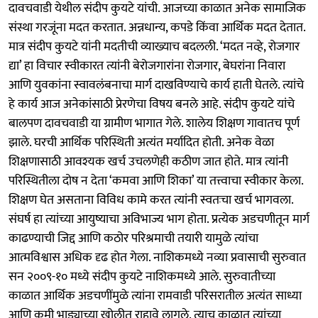
दावचवाडी येथील संदीप कुयटे यांची. आजच्या काळात अनेक सामाजिक
संस्था गरजूंना मदत करतात. अन्नधान्य, कपडे किंवा आर्थिक मदत देतात.
मात्र संदीप कुयटे यांनी मदतीची व्याख्याच बदलली. ‘मदत नव्हे, रोजगार
द्या’ हा विचार स्वीकारत त्यांनी बेरोजगारांना रोजगार, बेघरांना निवारा
आणि युवकांना स्वावलंबनाचा मार्ग दाखविण्याचे कार्य हाती घेतले. त्यांचे
हे कार्य आज अनेकांसाठी प्रेरणेचा विषय बनले आहे. संदीप कुयटे यांचे
बालपण दावचवाडी या ग्रामीण भागात गेले. शालेय शिक्षण गावातच पूर्ण
झाले. घरची आर्थिक परिस्थिती अत्यंत मर्यादित होती. अनेक वेळा
शिक्षणासाठी आवश्यक खर्च उचलणेही कठीण जात होते. मात्र त्यांनी
परिस्थितीला दोष न देता ‘कमवा आणि शिका’ या तत्त्वाचा स्वीकार केला.
शिक्षण घेत असताना विविध कामे करत त्यांनी स्वतःचा खर्च भागवला.
संघर्ष हा त्यांच्या आयुष्याचा अविभाज्य भाग होता. प्रत्येक अडचणीतून मार्ग
काढण्याची जिद्द आणि कठोर परिश्रमाची तयारी यामुळे त्यांचा
आत्मविश्वास अधिक दृढ होत गेला. नाशिकमध्ये नव्या प्रवासाची सुरुवात
सन २००९-१० मध्ये संदीप कुयटे नाशिकमध्ये आले. सुरुवातीच्या
काळात आर्थिक अडचणींमुळे त्यांना रामवाडी परिसरातील अत्यंत साध्या
आणि कमी भाड्याच्या खोलीत राहावे लागले. त्याच काळात त्यांच्या