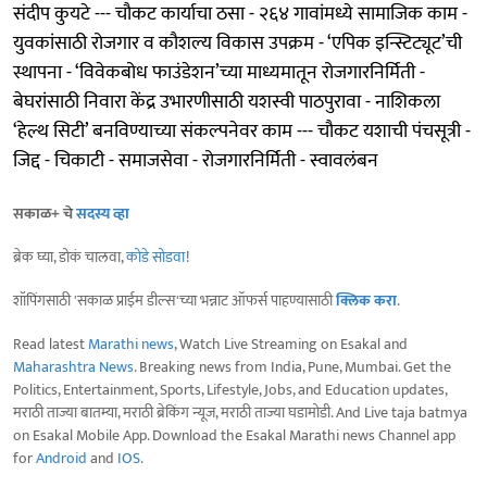
संदीप कुयटे --- चौकट कार्याचा ठसा - २६४ गावांमध्ये सामाजिक काम -
युवकांसाठी रोजगार व कौशल्य विकास उपक्रम - ‘एपिक इन्स्टिट्यूट’ची
स्थापना - ‘विवेकबोध फाउंडेशन’च्या माध्यमातून रोजगारनिर्मिती -
बेघरांसाठी निवारा केंद्र उभारणीसाठी यशस्वी पाठपुरावा - नाशिकला
‘हेल्थ सिटी’ बनविण्याच्या संकल्पनेवर काम --- चौकट यशाची पंचसूत्री -
जिद्द - चिकाटी - समाजसेवा - रोजगारनिर्मिती - स्वावलंबन
सकाळ+ चे
सदस्य व्हा
ब्रेक घ्या, डोकं चालवा,
कोडे सोडवा
!
शॉपिंगसाठी 'सकाळ प्राईम डील्स'च्या भन्नाट ऑफर्स पाहण्यासाठी
क्लिक करा
.
Read latest
Marathi news
, Watch Live Streaming on Esakal and
Maharashtra News
. Breaking news from India, Pune, Mumbai. Get the
Politics, Entertainment, Sports, Lifestyle, Jobs, and Education updates,
मराठी ताज्या बातम्या, मराठी ब्रेकिंग न्यूज, मराठी ताज्या घडामोडी. And Live taja batmya
on Esakal Mobile App. Download the Esakal Marathi news Channel app
for
Android
and
IOS
.