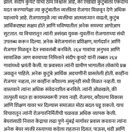
झाले. संदीप कुयटे यांचा ठाम विश्वास आहे, की एखाद्या कुटुंबाला एकदाच
मदत करण्यापेक्षा त्या कुटुंबातील व्यक्तीला रोजगार मिळवून देणे अधिक
महत्त्वाचे आहे. रोजगारामुळे त्या व्यक्तीचा आत्मसन्मान वाढतो, कुटुंब
आर्थिकदृष्ट्या सक्षम होते आणि भविष्यातील अनेक समस्या आपोआप
सुटतात. या विचारातून त्यांनी असंख्य युवक-युवतींना रोजगाराच्या संधी
उपलब्ध करून दिल्या. अनेक बेरोजगारांना प्रशिक्षण, मार्गदर्शन आणि
रोजगार मिळवून देत स्वावलंबी बनविले. २६४ गावांचा अनुभव आणि
सामाजिक जाण कामाच्या निमित्ताने संदीप कुयटे यांनी तब्बल २६४
गावांमध्ये भ्रमंती केली. या प्रवासात त्यांनी ग्रामीण भागातील लोकांचे प्रश्न
जवळून पाहिले. अनेक कुटुंबे आर्थिक अडचणींनी ग्रासलेली होती. काहींना
रोजगार नव्हता, तर काहींना कौशल्य असूनही संधी मिळत नव्हती. या
वास्तवाने त्यांना अधिक संवेदनशील बनविले. त्यांनी ओळखले, की
तात्पुरती मदत हा कायमस्वरूपी उपाय नाही. रोजगार, कौशल्य विकास
आणि शिक्षण यावर भर दिल्यास समाजात मोठा बदल घडू शकतो. याच
विचारातून त्यांनी रोजगारनिर्मितीची चळवळ अधिक व्यापक केली.
बेघरांसाठी निवारा केंद्राचा लढा पुणे-मुंबई मार्गावर प्रवास करताना त्यांना
अनेक बेघर व्यक्ती रस्त्याच्या कडेला राहताना दिसत. पाऊस, थंडी आणि