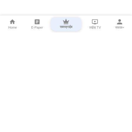
सबस्क्राईब
Home
E-Paper
लाईव्ह TV
सकाळ+
⌄
Marathi News
⌄
About Esakal
⌄
Digital Products
⌄