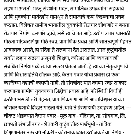
विविध सामाजिक, धार्मिक आणि सेवाभावी उपक्रमांमध्ये त्यांचा सक्रिय
सहभाग असतो. गरजू संस्थांना मदत, सामाजिक उपक्रमांना सहकार्य
आणि युवकांना मार्गदर्शन यामधून ते समाजाचे ऋण फेडण्याचा प्रयत्न
करतात. विशेषतः ग्रामीण भागातील युवकांनी रोजगार शोधणारे न बनता
रोजगार निर्माण करणारे व्हावे, असे त्यांचे मत आहे. उद्योग उभारण्यासाठी
मोठ्या भांडवलापेक्षा मोठे स्वप्न, प्रामाणिक प्रयत्न आणि सातत्यपूर्ण मेहनत
आवश्यक असते, हा संदेश ते तरुणांना देत असतात. आज कुटुंबातील
सर्वांत लहान सदस्य असूनही शिक्षण, करिअर आणि व्यवसायाशी
संबंधित निर्णयांमध्ये त्यांचा सल्ला घेतला जातो. हे त्यांच्या नेतृत्वगुणांचे
आणि विश्वासार्हतेचे द्योतक आहे. केतन पवार यांचा प्रवास हा एका
व्यक्तीच्या यशाची कहाणी नाही; तो संघर्षावर मात करून स्वप्न साकार
करणाऱ्या ग्रामीण युवकाच्या जिद्दीचा प्रवास आहे. परिस्थिती कितीही
कठीण असली तरी मेहनत, प्रामाणिकपणा आणि आत्मविश्वास यांच्या
जोरावर यशाचे शिखर गाठता येते, याचे ते प्रेरणादायी उदाहरण आहेत. ---
चौकट थोडक्यात केतन पवार - मूळ गाव - गोंदेगाव, ता. सोयगाव, जि.
छत्रपती संभाजीनगर - शेतकरी कुटुंबातील पार्श्वभूमी - तांत्रिक
शिक्षणानंतर नऊ वर्षे नोकरी - कोरोनाकाळात उद्योजकतेचा निर्णय -