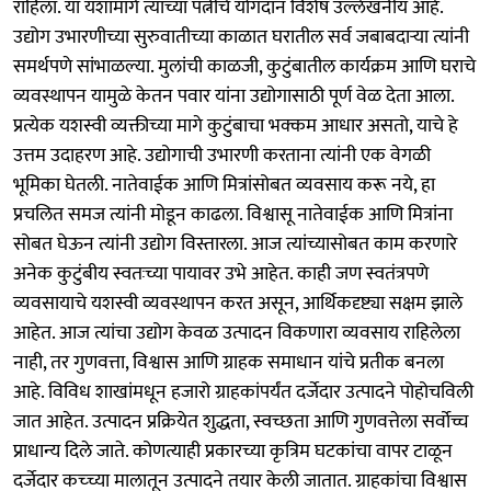
राहिला. या यशामागे त्यांच्या पत्नीचे योगदान विशेष उल्लेखनीय आहे.
उद्योग उभारणीच्या सुरुवातीच्या काळात घरातील सर्व जबाबदाऱ्या त्यांनी
समर्थपणे सांभाळल्या. मुलांची काळजी, कुटुंबातील कार्यक्रम आणि घराचे
व्यवस्थापन यामुळे केतन पवार यांना उद्योगासाठी पूर्ण वेळ देता आला.
प्रत्येक यशस्वी व्यक्तीच्या मागे कुटुंबाचा भक्कम आधार असतो, याचे हे
उत्तम उदाहरण आहे. उद्योगाची उभारणी करताना त्यांनी एक वेगळी
भूमिका घेतली. नातेवाईक आणि मित्रांसोबत व्यवसाय करू नये, हा
प्रचलित समज त्यांनी मोडून काढला. विश्वासू नातेवाईक आणि मित्रांना
सोबत घेऊन त्यांनी उद्योग विस्तारला. आज त्यांच्यासोबत काम करणारे
अनेक कुटुंबीय स्वतःच्या पायावर उभे आहेत. काही जण स्वतंत्रपणे
व्यवसायाचे यशस्वी व्यवस्थापन करत असून, आर्थिकदृष्ट्या सक्षम झाले
आहेत. आज त्यांचा उद्योग केवळ उत्पादन विकणारा व्यवसाय राहिलेला
नाही, तर गुणवत्ता, विश्वास आणि ग्राहक समाधान यांचे प्रतीक बनला
आहे. विविध शाखांमधून हजारो ग्राहकांपर्यंत दर्जेदार उत्पादने पोहोचविली
जात आहेत. उत्पादन प्रक्रियेत शुद्धता, स्वच्छता आणि गुणवत्तेला सर्वोच्च
प्राधान्य दिले जाते. कोणत्याही प्रकारच्या कृत्रिम घटकांचा वापर टाळून
दर्जेदार कच्च्या मालातून उत्पादने तयार केली जातात. ग्राहकांचा विश्वास