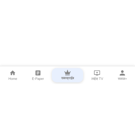
सबस्क्राईब
Home
E-Paper
लाईव्ह TV
सकाळ+