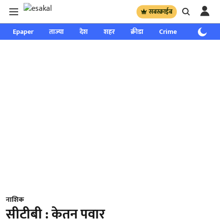
सबस्क्राईब
Epaper
ताज्या
देश
शहर
क्रीडा
Crime
साप्ताहिक
नाशिक
सीटीबी : केतन पवार