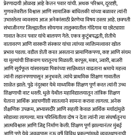
प्रेरणादायी ओळख आहे केतन पवार यांची. अथक परिश्रम, दूरदृष्टी,
गुणवत्तेवरील विश्वास आणि सामाजिक बांधिलकी यांच्या बळावर त्यांनी
उभारलेला व्यवसाय आज अनेकांसाठी प्रेरणेचा विषय ठरला आहे. छत्रपती
संभाजीनगर जिल्ह्यातील सोयगाव तालुक्यातील गोंदेगाव या छोट्याशा
गावात केतन पवार यांचे बालपण गेले. एकत्र कुटुंबपद्धती, शेतीचे
वातावरण आणि वारकरी संस्कार यांचा त्यांच्या व्यक्तिमत्त्वावर खोल
प्रभाव पडला. वडील शेती करत असताना प्रामाणिकपणा, कष्ट आणि संयम
या मूल्यांची शिकवण घरातूनच मिळाली. कापूस, मका, ज्वारी, बाजरी
आणि सूर्यफूल यांसारख्या पिकांच्या सान्निध्यात वाढताना श्रमाचे महत्त्व
त्यांनी लहानपणापासून अनुभवले. त्यांचे प्राथमिक शिक्षण गावातील
शाळेत झाले. पुढे नंदुरबार येथे माध्यमिक शिक्षण पूर्ण करत त्यांनी उच्च
शिक्षणाची वाट धरली. धुळे येथील महाविद्यालयातून तांत्रिक शिक्षण
घेताना आर्थिक अडचणींशी सातत्याने सामना करावा लागला. अनेक
शैक्षणिक उपक्रम, अभ्यासदौरे आणि सहली केवळ आर्थिक मर्यादांमुळे
सोडाव्या लागल्या. मात्र परिस्थितीला दोष न देता त्यांनी त्या संघर्षातूनच
आत्मविश्वास आणि जिद्द निर्माण केली. शिक्षण पूर्ण झाल्यानंतर मुंबई
आणि पुणे येथे जवळपास नऊ वर्षे विविध प्रकल्पांमध्ये व्यवस्थापनाची