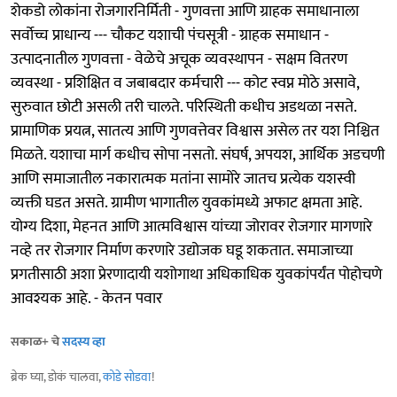
शेकडो लोकांना रोजगारनिर्मिती - गुणवत्ता आणि ग्राहक समाधानाला
सर्वोच्च प्राधान्य --- चौकट यशाची पंचसूत्री - ग्राहक समाधान -
उत्पादनातील गुणवत्ता - वेळेचे अचूक व्यवस्थापन - सक्षम वितरण
व्यवस्था - प्रशिक्षित व जबाबदार कर्मचारी --- कोट स्वप्न मोठे असावे,
सुरुवात छोटी असली तरी चालते. परिस्थिती कधीच अडथळा नसते.
प्रामाणिक प्रयत्न, सातत्य आणि गुणवत्तेवर विश्वास असेल तर यश निश्चित
मिळते. यशाचा मार्ग कधीच सोपा नसतो. संघर्ष, अपयश, आर्थिक अडचणी
आणि समाजातील नकारात्मक मतांना सामोरे जातच प्रत्येक यशस्वी
व्यक्ती घडत असते. ग्रामीण भागातील युवकांमध्ये अफाट क्षमता आहे.
योग्य दिशा, मेहनत आणि आत्मविश्वास यांच्या जोरावर रोजगार मागणारे
नव्हे तर रोजगार निर्माण करणारे उद्योजक घडू शकतात. समाजाच्या
प्रगतीसाठी अशा प्रेरणादायी यशोगाथा अधिकाधिक युवकांपर्यंत पोहोचणे
आवश्यक आहे. - केतन पवार
सकाळ+ चे
सदस्य व्हा
ब्रेक घ्या, डोकं चालवा,
कोडे सोडवा
!