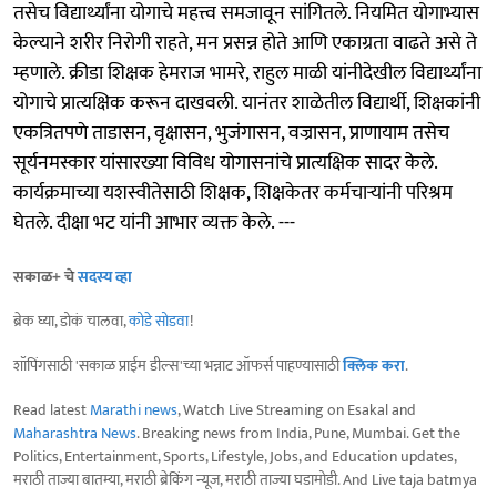
तसेच विद्यार्थ्यांना योगाचे महत्त्व समजावून सांगितले. नियमित योगाभ्यास
केल्याने शरीर निरोगी राहते, मन प्रसन्न होते आणि एकाग्रता वाढते असे ते
म्हणाले. क्रीडा शिक्षक हेमराज भामरे, राहुल माळी यांनीदेखील विद्यार्थ्यांना
योगाचे प्रात्यक्षिक करून दाखवली. यानंतर शाळेतील विद्यार्थी, शिक्षकांनी
एकत्रितपणे ताडासन, वृक्षासन, भुजंगासन, वज्रासन, प्राणायाम तसेच
सूर्यनमस्कार यांसारख्या विविध योगासनांचे प्रात्यक्षिक सादर केले.
कार्यक्रमाच्या यशस्वीतेसाठी शिक्षक, शिक्षकेतर कर्मचाऱ्यांनी परिश्रम
घेतले. दीक्षा भट यांनी आभार व्यक्त केले. ---
सकाळ+ चे
सदस्य व्हा
ब्रेक घ्या, डोकं चालवा,
कोडे सोडवा
!
शॉपिंगसाठी 'सकाळ प्राईम डील्स'च्या भन्नाट ऑफर्स पाहण्यासाठी
क्लिक करा
.
Read latest
Marathi news
, Watch Live Streaming on Esakal and
Maharashtra News
. Breaking news from India, Pune, Mumbai. Get the
Politics, Entertainment, Sports, Lifestyle, Jobs, and Education updates,
मराठी ताज्या बातम्या, मराठी ब्रेकिंग न्यूज, मराठी ताज्या घडामोडी. And Live taja batmya