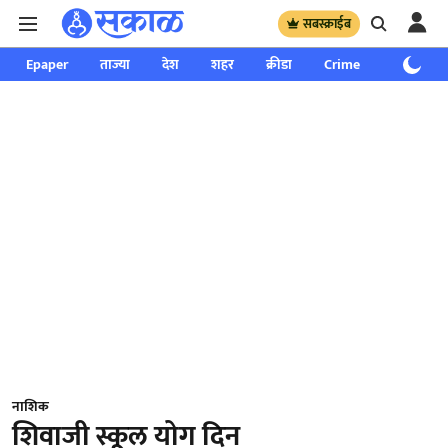
सबस्क्राईब
Epaper
ताज्या
देश
शहर
क्रीडा
Crime
साप्ताहिक
नाशिक
शिवाजी स्कूल योग दिन