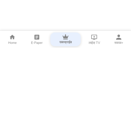
सबस्क्राईब
Home
E-Paper
लाईव्ह TV
सकाळ+
⌄
Marathi News
⌄
About Esakal