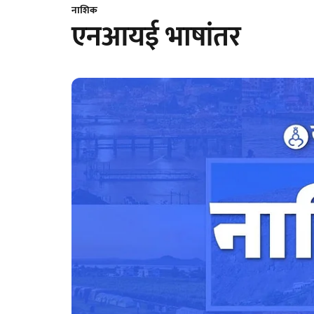
नाशिक
एनआयई भाषांतर