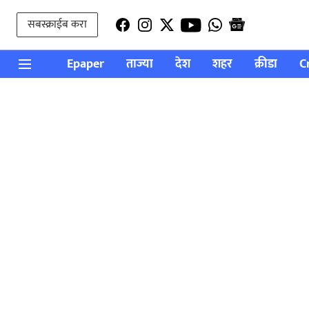
सबस्क्राईब करा
Epaper
ताज्या
देश
शहर
क्रीडा
C