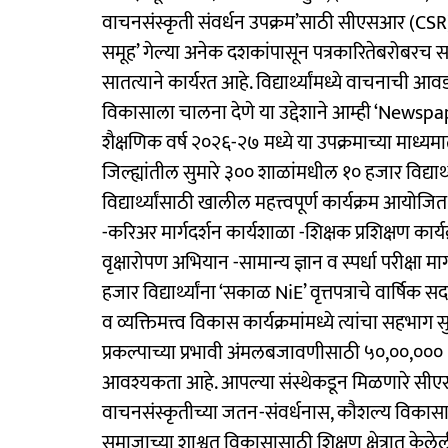
वाचनसंस्कृती संवर्धन उपक्रम’साठी सीएसआर (CSR)
समूह’ गेल्या अनेक दशकांपासून पत्रकारितेबरोबरच
सातत्याने कार्यरत आहे. विद्यार्थ्यांमध्ये वाचनाची आवड
विकासाला चालना देणे या उद्देशाने आम्ही ‘Newsp
शैक्षणिक वर्ष २०२६-२७ मध्ये या उपक्रमाच्या माध्यम
जिल्ह्यांतील सुमारे ३०० शाळांमधील १० हजार विद्यार्थ्य
विद्यार्थ्यांसाठी खालील महत्त्वपूर्ण कार्यक्रम आयोज
-करिअर मार्गदर्शन कार्यशाळा -शिक्षक प्रशिक्षण का
वृक्षारोपण अभियान -सामान्य ज्ञान व स्पर्धा परीक्षा मार्
हजार विद्यार्थ्यांना ‘सकाळ NiE’ वृत्तपत्राचे वार्षि
व व्यक्तिमत्त्व विकास कार्यक्रमांमध्ये त्यांचा सहभाग
प्रकल्पाच्या प्रभावी अंमलबजावणीसाठी ५०,००,०००
आवश्यकता आहे. आपल्या संस्थेकडून मिळणारे सीएसआर य
वाचनसंस्कृतीच्या जतन-संवर्धनास, कौशल्य विकास
समाजाच्या शाश्वत विकासासाठी शिक्षण क्षेत्रात के