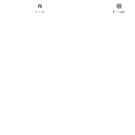
Home
E-Paper
Follow Us
Marathi News
Maharashtra N
Entertainment 
Sports News