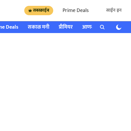
Prime Deals
साईन इन
सबस्क्राईब
me Deals
सकाळ मनी
प्रीमियर
आणखी
राशी भविष्य