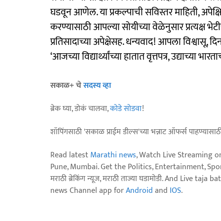
घडवून आणेल. या प्रकल्पाची सविस्तर माहिती, अपे
करण्यासाठी आपल्या सोयीच्या वेळेनुसार प्रत्यक्ष भे
प्रतिसादाच्या अपेक्षेसह. धन्यवाद! आपला विश्वा
‘आजच्या विद्यार्थ्यांच्या हातात वृत्तपत्र, उद्याच्या भार
सकाळ+ चे
सदस्य व्हा
ब्रेक घ्या, डोकं चालवा,
कोडे सोडवा
!
शॉपिंगसाठी 'सकाळ प्राईम डील्स'च्या भन्नाट ऑफर्स पाहण्यासा
Read latest
Marathi news
, Watch Live Streaming o
Pune, Mumbai. Get the Politics, Entertainment, Sports
मराठी ब्रेकिंग न्यूज, मराठी ताज्या घडामोडी. And Live t
news Channel app for
Android
and
IOS
.