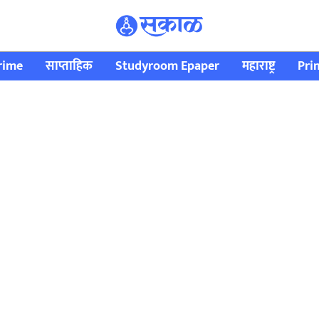
rime
साप्ताहिक
Studyroom Epaper
महाराष्ट्र
Pri