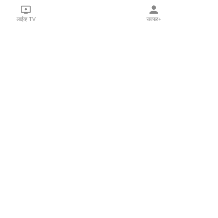
लाईव्ह TV
सकाळ+
l Programs
Print Products
Sakal Saptahik
hka
Family Doctor
 Crowdfunding
Sakal Publications