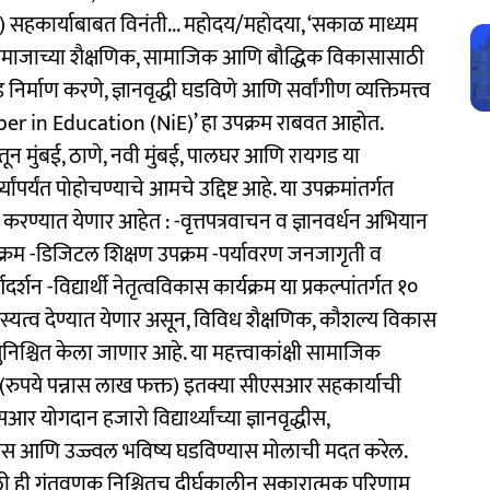
 सहकार्याबाबत विनंती... महोदय/महोदया, ‘सकाळ माध्यम
 समाजाच्या शैक्षणिक, सामाजिक आणि बौद्धिक विकासासाठी
 निर्माण करणे, ज्ञानवृद्धी घडविणे आणि सर्वांगीण व्यक्तिमत्त्व
aper in Education (NiE)’ हा उपक्रम राबवत आहोत.
ातून मुंबई, ठाणे, नवी मुंबई, पालघर आणि रायगड या
ांपर्यंत पोहोचण्याचे आमचे उद्दिष्ट आहे. या उपक्रमांतर्गत
ित करण्यात येणार आहेत : -वृत्तपत्रवाचन व ज्ञानवर्धन अभियान
र्यक्रम -डिजिटल शिक्षण उपक्रम -पर्यावरण जनजागृती व
गदर्शन -विद्यार्थी नेतृत्वविकास कार्यक्रम या प्रकल्पांतर्गत १०
क सदस्यत्व देण्यात येणार असून, विविध शैक्षणिक, कौशल्य विकास
 सुनिश्चित केला जाणार आहे. या महत्त्वाकांक्षी सामाजिक
 (रुपये पन्नास लाख फक्त) इतक्या सीएसआर सहकार्याची
ोगदान हजारो विद्यार्थ्यांच्या ज्ञानवृद्धीस,
ास आणि उज्ज्वल भविष्य घडविण्यास मोलाची मदत करेल.
लेली ही गुंतवणूक निश्चितच दीर्घकालीन सकारात्मक परिणाम