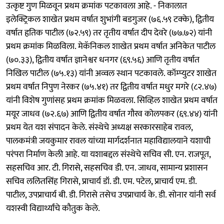
उत्कृष्ट गुण मिळवून प्रथम क्रमांक पटकावला आहे. - निकालात
इलेक्ट्रिकल शाखेत प्रथम वर्षात शुभांगी बडगुजर (७६.५९ टक्के), द्वितीय
वर्षात हृतिक पाटील (७२.५९) तर तृतीय वर्षात दीप देवरे (७७.७२) यांनी
प्रथम क्रमांक मिळविला. मेकॅनिकल शाखेत प्रथम वर्षात अनिकेत पाटील
(७०.३३), द्वितीय वर्षात ज्ञानेश्वर धनगर (६९.५६) आणि तृतीय वर्षात
निखिल पाटील (७५.१३) यांनी अव्वल स्थान पटकावले. कॉम्प्युटर शाखेत
प्रथम वर्षात निपुण नेरकर (७५.४१) तर द्वितीय वर्षात मधुर मगरे (८२.४७)
यांनी विशेष गुणांसह प्रथम क्रमांक मिळवला. सिव्हिल शाखेत प्रथम वर्षात
मयूर जाधव (७२.६७) आणि द्वितीय वर्षात गौरव कोलपकर (६९.४४) यांनी
प्रथम येत यश संपादन केले. संस्थेचे अध्यक्ष सरकारसाहेब रावल,
पालकमंत्री जयकुमार रावल यांच्या मार्गदर्शनात महाविद्यालयाने यशाची
परंपरा निर्माण केली आहे. या यशाबद्दल संस्थेचे सचिव सी. एन. राजपूत,
सहसचिव आर. टी. गिरासे, सहसचिव डी. एन. जाधव, सामान्य प्रशासन
सचिव ललितसिंह गिरासे, प्राचार्य डॉ. डी. एम. पटेल, प्राचार्य एम. डी.
पाटील, उपप्राचार्य बी. डी. गिरासे तसेच उपप्राचार्य के. डी. सोनार यांनी सर्व
यशस्वी विद्यार्थ्यांचे कौतुक केले.