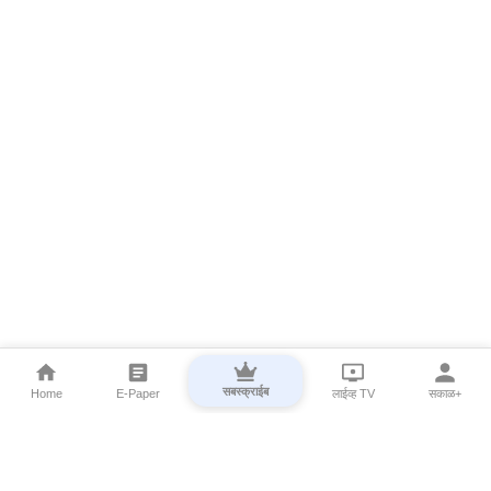
सबस्क्राईब
Home
E-Paper
लाईव्ह TV
सकाळ+