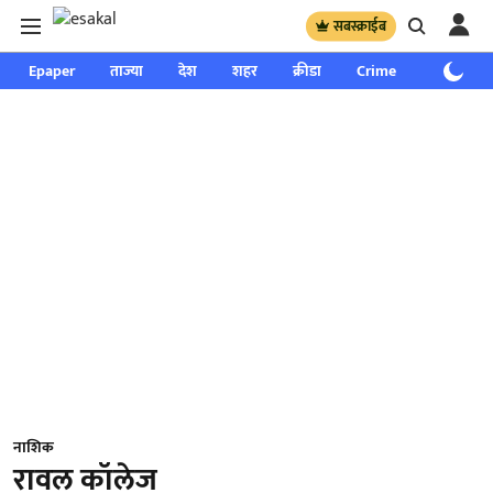
सबस्क्राईब
Epaper
ताज्या
देश
शहर
क्रीडा
Crime
साप्ताहिक
नाशिक
रावल कॉलेज