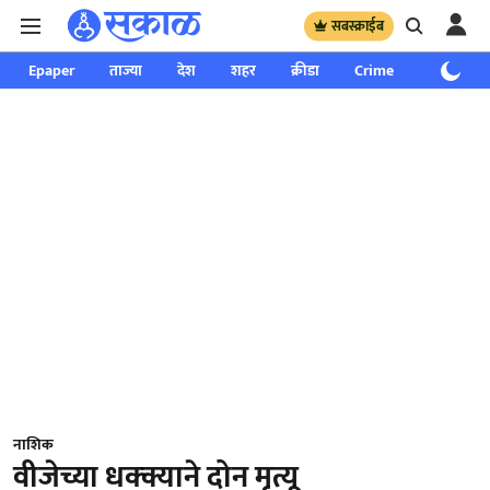
सबस्क्राईब
Epaper
ताज्या
देश
शहर
क्रीडा
Crime
साप्ताहिक
नाशिक
वीजेच्या धक्क्याने दोन मृत्यू