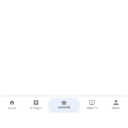
सबस्क्राईब
Home
E-Paper
लाईव्ह TV
सकाळ+