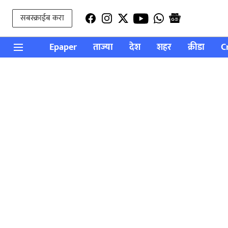
सबस्क्राईब करा
Epaper
ताज्या
देश
शहर
क्रीडा
C