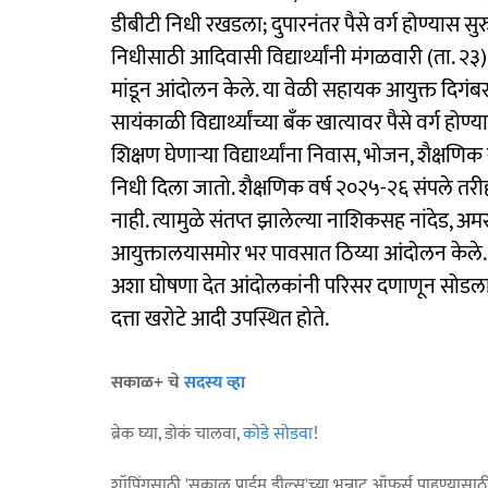
डीबीटी निधी रखडला; दुपारनंतर पैसे वर्ग होण्यास सु
निधीसाठी आदिवासी विद्यार्थ्यांनी मंगळवारी (ता.
मांडून आंदोलन केले. या वेळी सहायक आयुक्त दिगंबर च
सायंकाळी विद्यार्थ्यांच्या बँक खात्यावर पैसे वर्ग ह
शिक्षण घेणाऱ्या विद्यार्थ्यांना निवास, भोजन, शैक
निधी दिला जातो. शैक्षणिक वर्ष २०२५-२६ संपले तरीही
नाही. त्यामुळे संतप्त झालेल्या नाशिकसह नांदेड, अम
आयुक्तालयासमोर भर पावसात ठिय्या आंदोलन केले. य
अशा घोषणा देत आंदोलकांनी परिसर दणाणून सोडला होत
दत्ता खरोटे आदी उपस्थित होते.
सकाळ+ चे
सदस्य व्हा
ब्रेक घ्या, डोकं चालवा,
कोडे सोडवा
!
शॉपिंगसाठी 'सकाळ प्राईम डील्स'च्या भन्नाट ऑफर्स पाहण्यासा