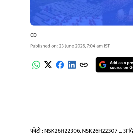
CD
Published on
:
23 June 2026, 7:04 am
IST
Add as a pre
source on G
फोटो : NSK26H22306, NSK26H22307 … आदिवासी 