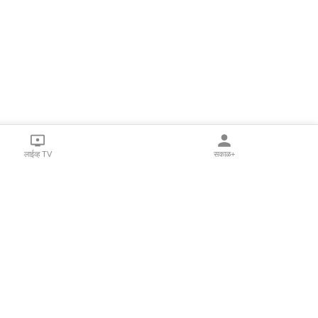
लाईव्ह TV
सकाळ+