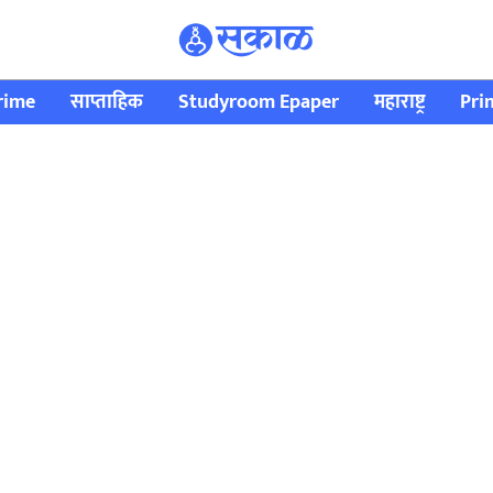
rime
साप्ताहिक
Studyroom Epaper
महाराष्ट्र
Pri