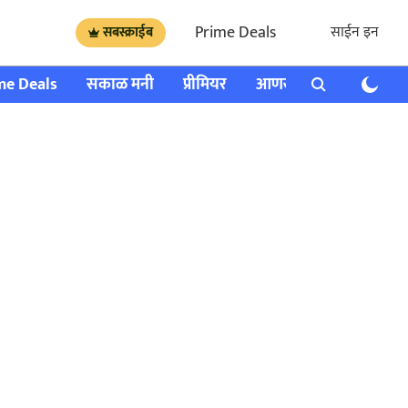
Prime Deals
साईन इन
सबस्क्राईब
me Deals
सकाळ मनी
प्रीमियर
आणखी
राशी भविष्य