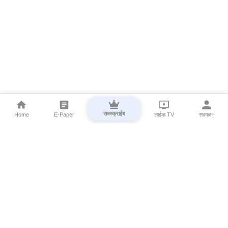
सबस्क्राईब
Home
E-Paper
लाईव्ह TV
सकाळ+
⌄
Marathi News