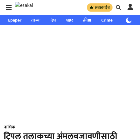
सबस्क्राईब
Epaper
ताज्या
देश
शहर
क्रीडा
Crime
साप्ताहिक
नाशिक
ट्रिपल तलाकच्या अंमलबजावणीसाठी