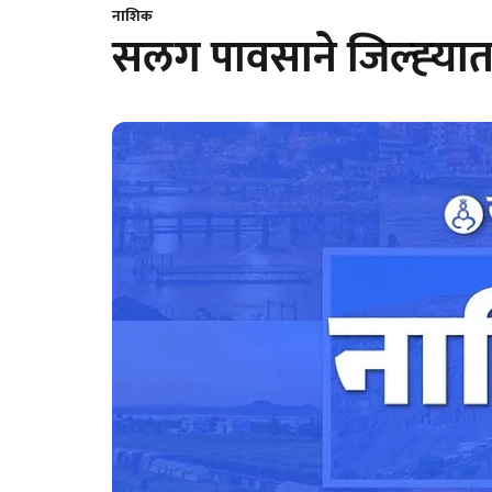
नाशिक
सलग पावसाने जिल्‍ह्‍या