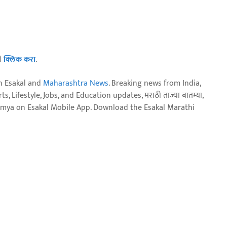
ठी
क्लिक करा
.
n Esakal and
Maharashtra News
. Breaking news from India,
, Lifestyle, Jobs, and Education updates, मराठी ताज्या बातम्या,
aja batmya on Esakal Mobile App. Download the Esakal Marathi