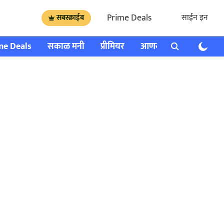
Prime Deals
साईन इन
सबस्क्राईब
me Deals
सकाळ मनी
प्रीमियर
आणखी
राशी भविष्य