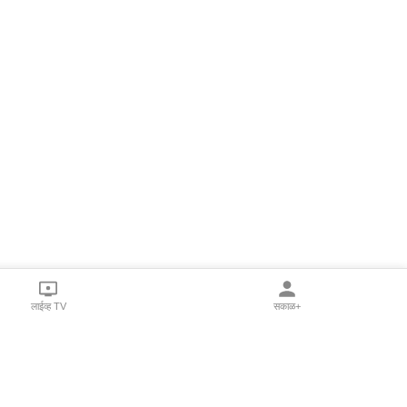
लाईव्ह TV
सकाळ+