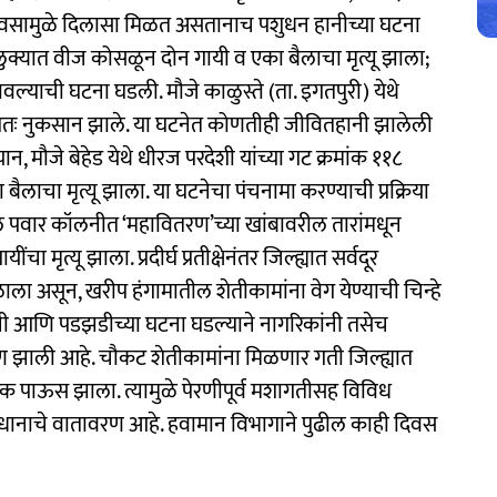
 पावसामुळे दिलासा मिळत असतानाच पशुधन हानीच्या घटना
ुक्यात वीज कोसळून दोन गायी व एका बैलाचा मृत्यू झाला;
वल्याची घटना घडली. मौजे काळुस्ते (ता. इगतपुरी) येथे
अंशतः नुकसान झाले. या घटनेत कोणतीही जीवितहानी झालेली
न, मौजे बेहेड येथे धीरज परदेशी यांच्या गट क्रमांक ११८
ाचा मृत्यू झाला. या घटनेचा पंचनामा करण्याची प्रक्रिया
 पवार कॉलनीत ‘महावितरण’च्या खांबावरील तारांमधून
 मृत्यू झाला. प्रदीर्घ प्रतीक्षेनंतर जिल्ह्यात सर्वदूर
ाला असून, खरीप हंगामातील शेतीकामांना वेग येण्याची चिन्हे
ानी आणि पडझडीच्या घटना घडल्याने नागरिकांनी तसेच
ाण झाली आहे. चौकट शेतीकामांना मिळणार गती जिल्ह्यात
रक पाऊस झाला. त्यामुळे पेरणीपूर्व मशागतीसह विविध
माधानाचे वातावरण आहे. हवामान विभागाने पुढील काही दिवस