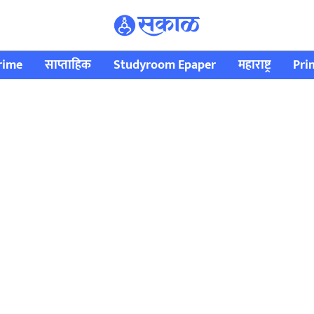
rime
साप्ताहिक
Studyroom Epaper
महाराष्ट्र
Pri