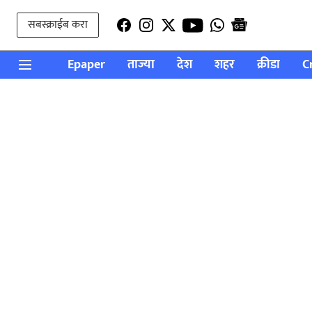
सबस्क्राईब करा
Epaper
ताज्या
देश
शहर
क्रीडा
C