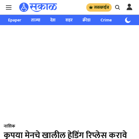
सबस्क्राईब
Epaper
ताज्या
देश
शहर
क्रीडा
Crime
साप्ताहिक
नाशिक
कृपया मेनचे खालील हेडिंग रिप्लेस करावे