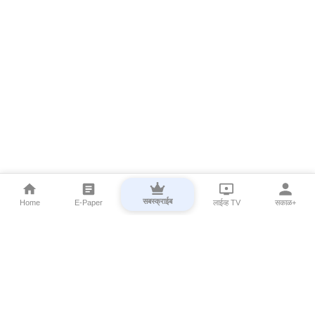
सबस्क्राईब
Home
E-Paper
लाईव्ह TV
सकाळ+