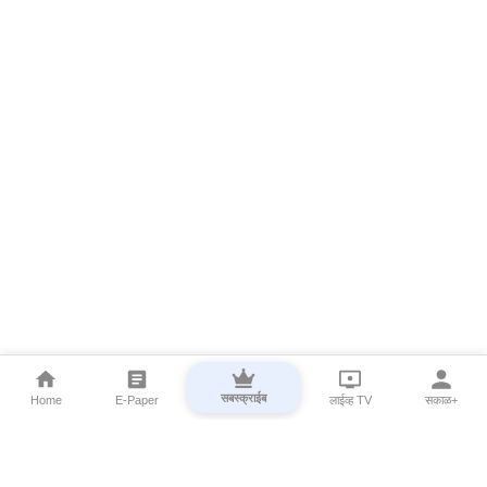
सबस्क्राईब
Home
E-Paper
लाईव्ह TV
सकाळ+