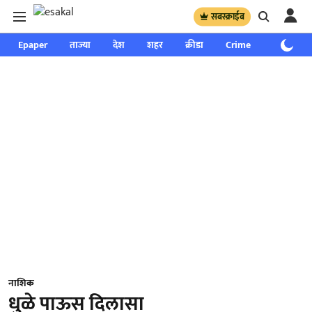
सबस्क्राईब
Epaper
ताज्या
देश
शहर
क्रीडा
Crime
साप्ताहिक
नाशिक
धुळे पाऊस दिलासा