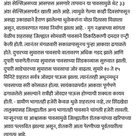
अंश सेल्सिअसच्या आसपास असणारे तापमान या पावसामुळे थेट ३३
अंश सेल्सिअसपर्यंत खाली आले आहे. त्यामुळे गेल्या काही दिवसांपासून
असह्य उकाड्याने हैराण झालेल्या धुळेकरांना मोठा दिलासा मिळाला
असून, वातावरणात गारवा निर्माण झाला आहे. - मृग नक्षत्राच्या सांगता
वेळीच शहरासह जिल्ह्यात सोमवारी पावसाने ठिकठिकाणी दमदार एन्ट्री
केली होती. त्यानंतर मंगळवारी सकाळपासूनच पुन्हा आकाश ढगाळले
होते. दुपारच्या सुमारास पावसाचे वातावरण अधिक गडद झाले आणि
दुपारी पावणेतीनच्या सुमारास पावसाच्या शिडकाव्यास सुरुवात झाली.
दुपारी साडेचारच्या सुमारास पावसाचा जोर वाढला. सुमारे १० ते १५
मिनिटे शहरात सर्वत्र जोरदार पाऊस झाला. त्यानंतरही अधूनमधून
पावसाच्या सरी कोसळत होत्या. सायंकाळपर्यंत आकाश पूर्णपणे
ढगाळलेले असल्याने रात्रीही जोरदार पाऊस होण्याची शक्यता कायम
होती. - ग्रामीण भागातही हजेरी केवळ धुळे शहरातच नव्हे, तर शिंदखेडा
तालुक्यासह जिल्ह्यातील अन्य भागातही पावसाने चांगली हजेरी लावली.
मान्सूनच्या या आश्वासक पावसामुळे जिल्ह्यातील शेतकऱ्यांच्या खरिपाच्या
आशा पल्लवित झाल्या असून, शेतकरी आता पेरणीच्या पूर्वतयारीला
लागला आहे.