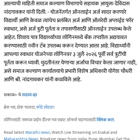
आल्याची माहिती समाज कल्याण विभागाचे सहायक आयुक्त देविदास
नांदगावकर यांनी दिली. - योजनेंतर्गत ऑनलाईन अर्ज सादर करणारे
विद्यार्थी आणि केवळ त्यांचेच प्रलंबित अर्ज आणि ऑलरेडी अप्लाईड फॉर
स्वाधार, असे अर्ज त्रुटी पूर्तता व तपासणीसाठी ऑनलाईन उपलब्ध केले
आहेत. शिवाय पात्र विद्यार्थ्यांच्या लॉगिनमध्ये बँक तपशील अद्ययावत
करण्यासाठी नवीन टॅब उपलब्ध करून देण्यात आला आहे. विद्यार्थ्यांनी
आपल्या स्वाधार योजनेच्या लॉगिनवर ३ जुलै २०२६ पूर्वी सर्व त्रुटींची
पूर्तता करून घ्यावी. मुदतीनंतर येणाऱ्या अर्जांचा विचार केला जाणार नाही,
असे समाज कल्याण कार्यालयाचे प्रभारी विशेष अधिकारी योगेश चौधरी
आणि श्री. नांदगावकर यांनी कळविले आहे.
सकाळ+ चे
सदस्य व्हा
ब्रेक घ्या, डोकं चालवा,
कोडे सोडवा
!
शॉपिंगसाठी 'सकाळ प्राईम डील्स'च्या भन्नाट ऑफर्स पाहण्यासाठी
क्लिक करा
.
Read latest
Marathi news
, Watch Live Streaming on Esakal and
Maharashtra News
. Breaking news from India, Pune, Mumbai. Get the