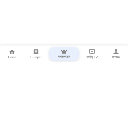
सबस्क्राईब
Home
E-Paper
लाईव्ह TV
सकाळ+
⌄
Marathi News